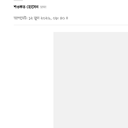
শওকত হোসেন
ঢাকা
আপডেট: ১২ জুন ২০২৬, ০৮: ৪০