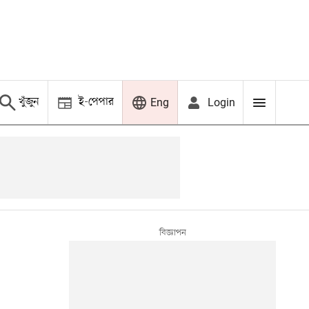
খুঁজুন
ই-পেপার
Login
Eng