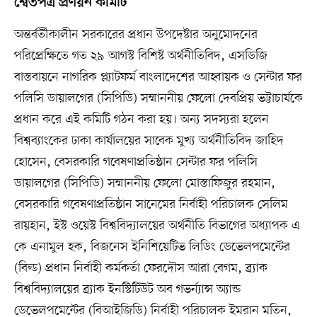
শ্বেতপত্র প্রণয়ন কমিটি
অন্তর্বর্তীকালীন সরকারের প্রধান উপদেষ্টার অনুমোদনের
পরিপ্রেক্ষিতে গত ২৯ আগস্ট বিশিষ্ট অর্থনীতিবিদ, এসডিজি
বাস্তবায়নে নাগরিক প্ল্যাটফর্ম বাংলাদেশের আহ্বায়ক ও সেন্টার ফর
পলিসি ডায়ালগের (সিপিডি) সম্মাননীয় ফেলো দেবপ্রিয় ভট্টাচার্যকে
প্রধান করে এই কমিটি গঠন করা হয়। অন্য সদস্যরা হলেন
বিশ্বব্যাংকের ঢাকা কার্যালয়ের সাবেক মুখ্য অর্থনীতিবিদ জাহিদ
হোসেন, বেসরকারি গবেষণাপ্রতিষ্ঠান সেন্টার ফর পলিসি
ডায়ালগের (সিপিডি) সম্মাননীয় ফেলো মোস্তাফিজুর রহমান,
বেসরকারি গবেষণাপ্রতিষ্ঠান সানেমের নির্বাহী পরিচালক সেলিম
রায়হান, ইস্ট ওয়েস্ট বিশ্ববিদ্যালয়ের অর্থনীতি বিভাগের অধ্যাপক এ
কে এনামুল হক, বিজনেস ইনিশিয়েটিভ লিডিং ডেভেলপমেন্টের
(বিল্ড) প্রধান নির্বাহী কর্মকর্তা ফেরদৌস আরা বেগম, ব্র্যাক
বিশ্ববিদ্যালয়ের ব্র্যাক ইনস্টিটিউট অব গভর্ন্যান্স অ্যান্ড
ডেভেলপমেন্টের (বিআইজিডি) নির্বাহী পরিচালক ইমরান মতিন,