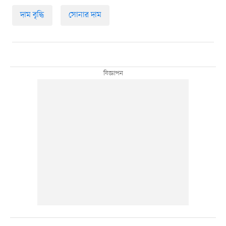
দাম বৃদ্ধি
সোনার দাম