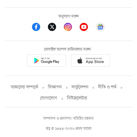
অনুসরণ করুন
মোবাইল অ্যাপস ডাউনলোড করুন
আমাদের সম্পর্কে
বিজ্ঞাপন
সার্কুলেশন
নীতি ও শর্ত
যোগাযোগ
নিউজলেটার
সম্পাদক ও প্রকাশক: মতিউর রহমান
স্বত্ব © ১৯৯৮-২০২৬ প্রথম আলো