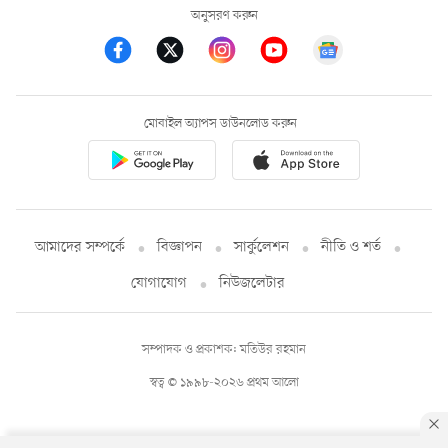
অনুসরণ করুন
মোবাইল অ্যাপস ডাউনলোড করুন
আমাদের সম্পর্কে
বিজ্ঞাপন
সার্কুলেশন
নীতি ও শর্ত
যোগাযোগ
নিউজলেটার
সম্পাদক ও প্রকাশক: মতিউর রহমান
স্বত্ব © ১৯৯৮-২০২৬ প্রথম আলো