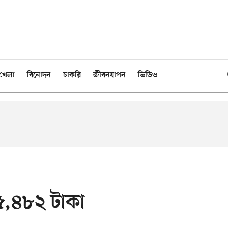
খেলা
বিনোদন
চাকরি
জীবনযাপন
ভিডিও
৫,৪৮২ টাকা