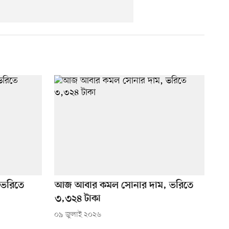
 ভরিতে
আজ আবার কমল সোনার দাম, ভরিতে
৩,৩২৪ টাকা
০৯ জুলাই ২০২৬