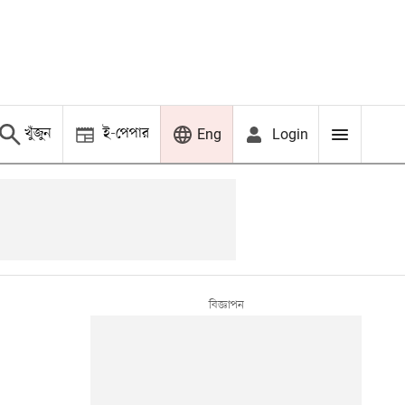
খুঁজুন
ই-পেপার
Login
Eng