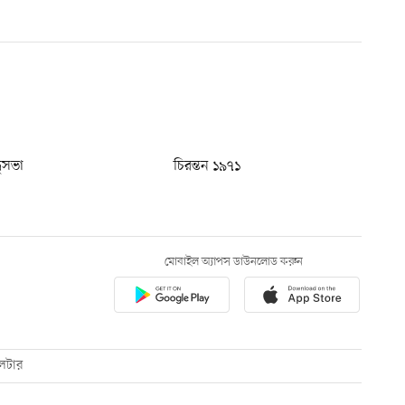
ধুসভা
চিরন্তন ১৯৭১
মোবাইল অ্যাপস ডাউনলোড করুন
েটার