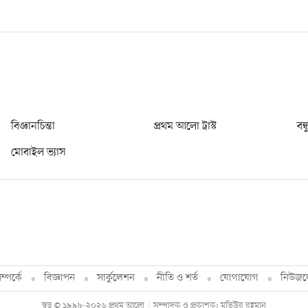
বিজ্ঞানচিন্তা
প্রথম আলো ট্রাস্ট
বন্
মোবাইল ভ্যাস
্পর্কে
বিজ্ঞাপন
সার্কুলেশন
নীতি ও শর্ত
যোগাযোগ
নিউজল
স্বত্ব © ১৯৯৮-২০২৬ প্রথম আলো
সম্পাদক ও প্রকাশক: মতিউর রহমান