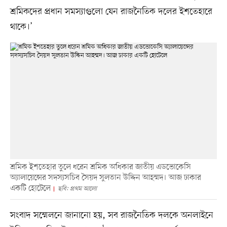
শ্রমিকদের প্রধান সমস্যাগুলো যেন রাজনৈতিক দলের ইশতেহারে
থাকে।’
শ্রমিক ইশতেহার তুলে ধরেন শ্রমিক অধিকার জাতীয় এডভোকেসি
অ্যালায়েন্সের সদস্যসচিব সৈয়দ সুলতান উদ্দিন আহম্মদ। আজ ঢাকার
একটি হোটেলে
ছবি: প্রথম আলো
সংবাদ সম্মেলনে জানানো হয়, সব রাজনৈতিক দলকে অনলাইনে