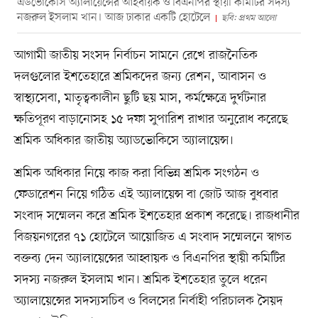
এডভোকেসি অ্যালায়েন্সের আহবায়ক ও বিএনপির স্থায়ী কমিটির সদস্য
নজরুল ইসলাম খান। আজ ঢাকার একটি হোটেলে
ছবি: প্রথম আলো
আগামী জাতীয় সংসদ নির্বাচন সামনে রেখে রাজনৈতিক
দলগুলোর ইশতেহারে শ্রমিকদের জন্য রেশন, আবাসন ও
স্বাস্থ্যসেবা, মাতৃত্বকালীন ছুটি ছয় মাস, কর্মক্ষেত্রে দুর্ঘটনার
ক্ষতিপূরণ বাড়ানোসহ ১৫ দফা সুপারিশ রাখার অনুরোধ করেছে
শ্রমিক অধিকার জাতীয় অ্যাডভোকিসে অ্যালায়েন্স।
শ্রমিক অধিকার নিয়ে কাজ করা বিভিন্ন শ্রমিক সংগঠন ও
ফেডারেশন নিয়ে গঠিত এই অ্যালায়েন্স বা জোট আজ বুধবার
সংবাদ সম্মেলন করে শ্রমিক ইশতেহার প্রকাশ করেছে। রাজধানীর
বিজয়নগরের ৭১ হোটেলে আয়োজিত এ সংবাদ সম্মেলনে স্বাগত
বক্তব্য দেন অ্যালায়েন্সের আহ্বায়ক ও বিএনপির স্থায়ী কমিটির
সদস্য নজরুল ইসলাম খান। শ্রমিক ইশতেহার তুলে ধরেন
অ্যালায়েন্সের সদস্যসচিব ও বিলসের নির্বাহী পরিচালক সৈয়দ