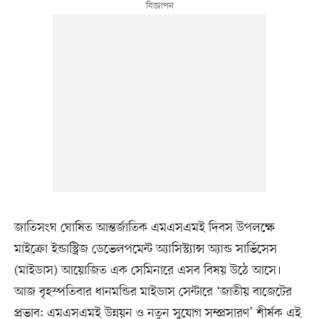
জাতিসংঘ ঘোষিত আন্তর্জাতিক এমএসএমই দিবস উপলক্ষে
মাইক্রো ইন্ডাস্ট্রিজ ডেভেলপমেন্ট অ্যাসিস্ট্যান্স অ্যান্ড সার্ভিসেস
(মাইডাস) আয়োজিত এক সেমিনারে এসব বিষয় উঠে আসে।
আজ বৃহস্পতিবার ধানমন্ডির মাইডাস সেন্টারে ‘জাতীয় বাজেটের
প্রভাব: এমএসএমই উন্নয়ন ও নতুন সুযোগ সম্প্রসারণ’ শীর্ষক এই