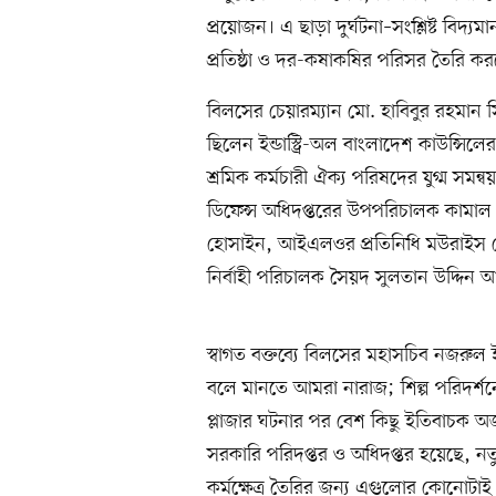
প্রয়োজন। এ ছাড়া দুর্ঘটনা–সংশ্লিষ্ট বিদ্যম
প্রতিষ্ঠা ও দর-কষাকষির পরিসর তৈরি কর
বিলসের চেয়ারম্যান মো. হাবিবুর রহমান 
ছিলেন ইন্ডাস্ট্রি-অল বাংলাদেশ কাউন্সিলে
শ্রমিক কর্মচারী ঐক্য পরিষদের যুগ্ম সম
ডিফেন্স অধিদপ্তরের উপপরিচালক কামাল 
হোসাইন, আইএলওর প্রতিনিধি মউরাইস লেন
নির্বাহী পরিচালক সৈয়দ সুলতান উদ্দিন আ
স্বাগত বক্তব্যে বিলসের মহাসচিব নজরুল ই
বলে মানতে আমরা নারাজ; শিল্প পরিদর্শন
প্লাজার ঘটনার পর বেশ কিছু ইতিবাচক অ
সরকারি পরিদপ্তর ও অধিদপ্তর হয়েছে, নত
কর্মক্ষেত্র তৈরির জন্য এগুলোর কোনোটাই