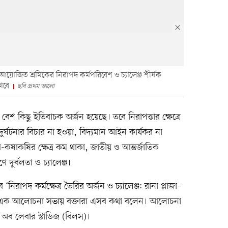
 আয়োজিত শ্রমিকের নিরাপদ কর্মপরিবেশ ও চ্যালেঞ্জ শীর্ষক
াবে
ছবি প্রথম আলো
ে বেশ কিছু ইতিবাচক অর্জন হয়েছে। তবে নিরাপত্তার ক্ষেত্রে
ুর্ঘটনার বিচার না হওয়া, বিদ্যমান আইন কার্যকর না
র-কষাকষির ক্ষেত্র কম থাকা, জাতীয় ও আন্তর্জাতিক
দুর্বলতা ও চ্যালেঞ্জ।
নিরাপদ কর্মক্ষেত্র তৈরির অর্জন ও চ্যালেঞ্জ: রানা প্লাজা–
্ষক এক আলোচনা সভায় বক্তারা এসব কথা বলেন। আলোচনা
অব লেবার স্টাডিজ (বিলস)।