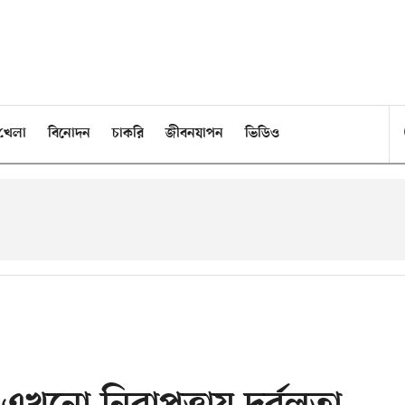
খেলা
বিনোদন
চাকরি
জীবনযাপন
ভিডিও