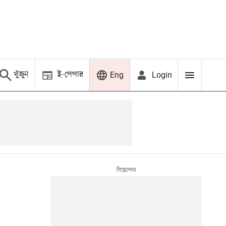
খুঁজুন
ই-পেপার
Login
Eng