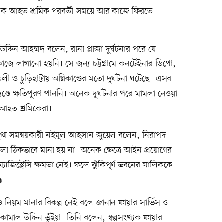
নেক আহত শ্রমিক পরবর্তী সময়ে আর কাজে ফিরতে
্দিন আহম্মদ বলেন, রানা প্লাজা দুর্ঘটনার পরে যে
 কাজে লাগানো হয়নি। সে জন্য চট্টগ্রামে কনটেইনার ডিপো,
ী ও চুড়িহাট্টায় অগ্নিকাণ্ডের মতো দুর্ঘটনা ঘটেছে। এসব
 মানদণ্ডে ক্ষতিপূরণ পাননি। অনেক দুর্ঘটনার পরে মামলা নেওয়া
 আহত শ্রমিকেরা।
র যুগ্ম সমন্বয়কারী নইমুল আহসান জুয়েল বলেন, নিরাপদ
গুলো ঠিকভাবে মানা হয় না। অনেক ক্ষেত্রে আইন প্রয়োগের
যাজিস্ট্রেসি ক্ষমতা নেই। ফলে ঝুঁকিপূর্ণ ভবনের মালিককে
ধ।
ধি ও নিয়ম মানার বিকল্প নেই বলে জানান ফায়ার সার্ভিস ও
মাল উদ্দিন ভূঁইয়া। তিনি বলেন, স্বল্পসংখ্যক ফায়ার