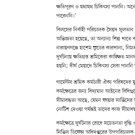
ক্ষতিপূরণ ও যথাযথ চিকিৎসা পাননি। অ
পারেননি।’
বিলসের নির্বাহী পরিচালক সৈয়দ সুলতান উদ
অভিজ্ঞতা হয়েছে, তা অন্যান্য শিল্প খাতে
নারায়ণগঞ্জে হাশেম ফুডের কারখানা, নিমতল
দুর্ঘটনায় ক্ষতিগ্রস্ত শ্রমিকেরা কাঙ্ক্ষিত
হয়নি; দীর্ঘ মেয়াদে চিকিৎসা সেবা পাননি
গার্মেন্টস শ্রমিক কর্মচারী ঐক্য পরিষদে
কর্মক্ষেত্রের জন্য বিদ্যমান আইনের বিধি
সীমাবদ্ধতা আছে, যেমন ফায়ার সার্ভিসের ম্
নোটিশ দেওয়া পর্যন্তই তাদের কাজ সীমাবদ্
কর্মক্ষেত্রে দুর্ঘটনার রোধে সচেতনতা বৃদ্
সিভিল ডিফেন্স অধিদপ্তরের উপপরিচালক কা