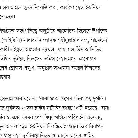
ান সব মামলা দ্রুত নিষ্পত্তি করা, কার্যকর ট্রেড ইউনিয়ন
তে হবে।
সিরাজের সভাপতিত্বে অনুষ্ঠানে আলোচক হিসেবে উপস্থিত
র (আইবিসি) সাধারণ সম্পাদক শহীদুল্লাহ বাদল, গার্মেন্টস
ন্বয়কারী নইমুল আহসান জুয়েল, ফায়ার সার্ভিস ও সিভিল
উদ্দিন ভূঁইয়া, বিলসের ভাইস চেয়ারম্যান আনোয়ার
 ব্রোকস প্রমুখ। অনুষ্ঠান সঞ্চালনা করেন বিলসের
হম্মদ।
সলাম খান বলেন, ‘রানা প্লাজা ধসের ঘটনা শুধু দুর্ঘটনা
ের দুর্বলতা ও তদারকির ঘাটতির কারণে এটা হয়েছে। রানা
র্জন হয়েছে, যেমন বেশ কিছু আইনে পরিবর্তন এসেছে,
ুন অনেক ট্রেড ইউনিয়ন নিবন্ধিত হয়েছে। তবে নিরাপদ
 পর্যাপ্ত নয়। দুর্ঘটনায় নিহত ও আহত অনেক শ্রমিক