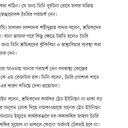
 করা কঠিন। সে জন্য তিনি দুর্ঘটনা রোধে সবার সক্রিয়
্বেচ্ছাসেবক তৈরির পরামর্শ দেন।
বিসি) সাধারণ সম্পাদক শহীদুল্লাহ বাদল বলেন, শ্রমিকদের
া। রানা প্লাজার পরে কিছু ক্ষেত্রে উন্নতি হলেও তৈরি
য তিনি শ্রমিকদের ঝুঁকিবিমা ও স্বাস্থ্যবিমার ব্যবস্থা করা
 জোর দেন।
বিমার আওতায় আনার পরামর্শ দেন গণস্বাস্থ্য কেন্দ্রের
এ কে এম রেজাউল হক। তিনি বলেন, তৈরি পোশাক খাতে
; এর কারণ খতিয়ে দেখা প্রয়োজন।
ন বলেন, শ্রমিকদের কার্যকর ট্রেড ইউনিয়ন না থাকা বড়
দের অনুগত লোক দিয়ে নামকাওয়াস্তে অনেক ট্রেড ইউনিয়ন
অন্যান্য ইস্যুতে কার্যকরভাবে দর–কষাকষির জায়গা তৈরি
াকষির সুযোগ না থাকলে কোনো অর্জনই টেকসই হবে না।