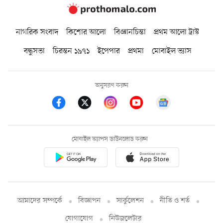
নাগরিক সংবাদ
কিশোর আলো
বিজ্ঞানচিন্তা
প্রথম আলো ট্রাস্ট
বন্ধুসভা
চিরন্তন ১৯৭১
ইপেপার
প্রথমা
মোবাইল ভ্যাস
অনুসরণ করুন
মোবাইল অ্যাপস ডাউনলোড করুন
আমাদের সম্পর্কে
বিজ্ঞাপন
সার্কুলেশন
নীতি ও শর্ত
যোগাযোগ
নিউজলেটার