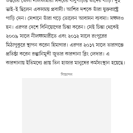
উত্তরের জেলা নীলফামারী সদরের বাবুপাড়ায় তাঁদের বাড়ি। দুই
ভাই–ই ছিলেন একসময় প্রবাসী। আশির দশকে তাঁরা যুক্তরাষ্ট্রে
পাড়ি দেন। সেখানে তাঁরা গড়ে তোলেন আবাসন ব্যবসা। সফলও
হন। এরপর দেশে বিনিয়োগের চিন্তা করেন। সেই চিন্তা থেকেই
২০০৯ সালে নীলফামারীতে এবং ২০১২ সালে রংপুরের
মিঠাপুকুরে স্থাপন করেন হিমাগার। এরপর ২০১৭ সালে তারাগঞ্জে
প্রতিষ্ঠা করেন রপ্তানিমুখী জুতার কারখানা ব্লিং লেদার। এ
কারখানায় ইতিমধ্যে প্রায় তিন হাজার মানুষের কর্মসংস্থান হয়েছে।