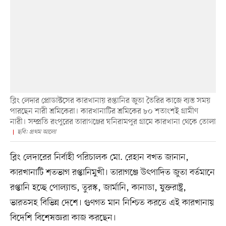
ব্লিং লেদার প্রোডাক্টসের কারখানায় রপ্তানির জুতা তৈরির কাজে ব্যস্ত সময়
পারছেন নারী শ্রমিকেরা। কারখানাটির শ্রমিকের ৮০ শতাংশই গ্রামীণ
নারী। সম্প্রতি রংপুরের তারাগঞ্জের ঘনিরামপুর গ্রামে কারখানা থেকে তোলা
ছবি: প্রথম আলো
ব্লিং লেদারের নির্বাহী পরিচালক মো. রেহান বখত জানান,
কারখানাটি শতভাগ রপ্তানিমুখী। তারাগঞ্জে উৎপাদিত জুতা বর্তমানে
রপ্তানি হচ্ছে পোল্যান্ড, তুরস্ক, জার্মানি, কানাডা, যুক্তরাষ্ট্র,
ভারতসহ বিভিন্ন দেশে। গুণগত মান নিশ্চিত করতে এই কারখানায়
বিদেশি বিশেষজ্ঞরা কাজ করছেন।