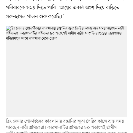
পরিবারকে সময় দিতে পারি। আয়ের একটা অংশ দিয়ে বাড়িতে
গরু–ছাগল পালন শুরু করেছি।’
ব্লিং লেদার প্রোডাক্টসের কারখানায় রপ্তানির জুতা তৈরির কাজে ব্যস্ত সময়
পারছেন নারী শ্রমিকেরা। কারখানাটির শ্রমিকের ৮০ শতাংশই গ্রামীণ