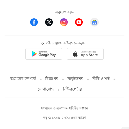
অনুসরণ করুন
মোবাইল অ্যাপস ডাউনলোড করুন
আমাদের সম্পর্কে
বিজ্ঞাপন
সার্কুলেশন
নীতি ও শর্ত
যোগাযোগ
নিউজলেটার
সম্পাদক ও প্রকাশক: মতিউর রহমান
স্বত্ব © ১৯৯৮-২০২৬ প্রথম আলো