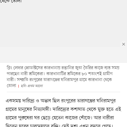
ব্লিং লেদার প্রোডাক্টসের কারখানায় রপ্তানির জুতা তৈরির কাজে ব্যস্ত সময়
পারছেন নারী শ্রমিকেরা। কারখানাটির শ্রমিকের ৮০ শতাংশই গ্রামীণ
নারী। সম্প্রতি রংপুরের তারাগঞ্জের ঘনিরামপুর গ্রামে কারখানা থেকে
তোলা
ছবি: প্রথম আলো
একসময় দারিদ্র্য ও অভাব ছিল রংপুরের তারাগঞ্জের ঘনিরামপুর
গ্রামের মানুষের নিত্যসঙ্গী। দারিদ্র্যের কশাঘাত থেকে মুক্ত হতে এই
গ্রামের পুরুষেরা ঘর ছেড়ে যেতেন কাজের খোঁজে। আর নারীরা
ছিলেন ঘরের চারদেয়ালে বন্দি। সেই দৃশ্য এখন বদলে গেছে।