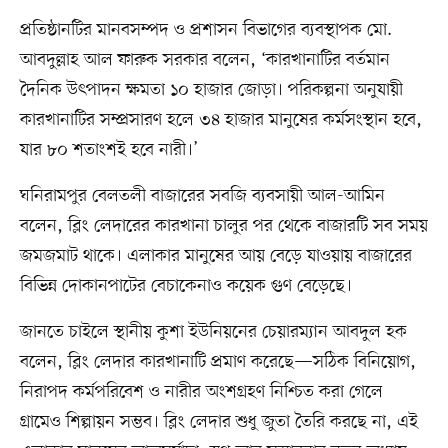
প্রতিষ্ঠানটির মানবসম্পদ ও প্রশাসন বিভাগের ব্যবস্থাপক মো.
আবদুল্লাহ আল ফারুক সরকার বলেন, ‘কারখানাটির বর্তমান
দৈনিক উৎপাদন ক্ষমতা ১০ হাজার জোড়া। পরিকল্পনা অনুযায়ী
কারখানাটির সম্প্রসারণ হলে ৩৪ হাজার মানুষের কর্মসংস্থান হবে,
যার ৮০ শতাংশই হবে নারী।’
ঘনিরামপুর বেলতলী বাজারের সবজি ব্যবসায়ী আল-আমিন
বলেন, ব্লিং লেদারের কারখানা চালুর পর থেকে বাজারটি সব সময়
জমজমাট থাকে। এলাকার মানুষের আয় বেড়ে যাওয়ায় বাজারের
বিভিন্ন দোকানপাটের বেচাকেনাও কয়েক গুণ বেড়েছে।
জানতে চাইলে স্থানীয় কুশা ইউনিয়নের চেয়ারম্যান আবদুল হক
বলেন, ব্লিং লেদার কারখানাটি প্রমাণ করেছে—সঠিক বিনিয়োগ,
নিরাপদ কর্মপরিবেশ ও নারীর অংশগ্রহণ নিশ্চিত করা গেলে
গ্রামেও শিল্পায়ন সম্ভব। ব্লিং লেদার শুধু জুতা তৈরি করছে না, এই