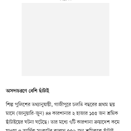
অসদাচরণে বেশি ছাঁটাই
শিল্প পুলিশের তথ্যানুযায়ী, গাজীপুরে চলতি বছরের প্রথম ছয়
মাসে (জানুয়ারি-জুন) ৪৪ কারখানার ২ হাজার ১৫৫ জন শ্রমিক
ছাঁটাইয়ের ঘটনা ঘটেছে। তার মধ্যে ৭টি কারখানা ক্রয়াদেশ কমে
যাওয়া ও আর্থিক সংকটের কারণে ৫৫৬ জন শ্রমিককে ছাঁটাই