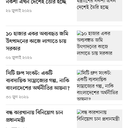
নকশা এখন দেশেই তৈরি হচ্ছে
২৬ জুলাই ২০২৬
১০ হাজার একর অব্যবহৃত জমি
উৎপাদনের কাজে লাগাতে চায়
সরকার
০৬ জুলাই ২০২৬
সিটি গ্রুপ সংকট: একটি
ব্যবসায়িক সাম্রাজ্যের গল্প, নাকি
বাংলাদেশের অর্থনীতির আয়না?
৩০ জুন ২০২৬
বন্ধ কারখানায় বিনিয়োগ চান
প্রধানমন্ত্রী