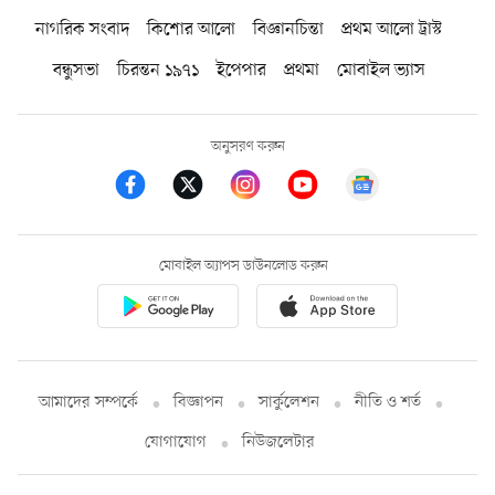
নাগরিক সংবাদ
কিশোর আলো
বিজ্ঞানচিন্তা
প্রথম আলো ট্রাস্ট
বন্ধুসভা
চিরন্তন ১৯৭১
ইপেপার
প্রথমা
মোবাইল ভ্যাস
অনুসরণ করুন
মোবাইল অ্যাপস ডাউনলোড করুন
আমাদের সম্পর্কে
বিজ্ঞাপন
সার্কুলেশন
নীতি ও শর্ত
যোগাযোগ
নিউজলেটার