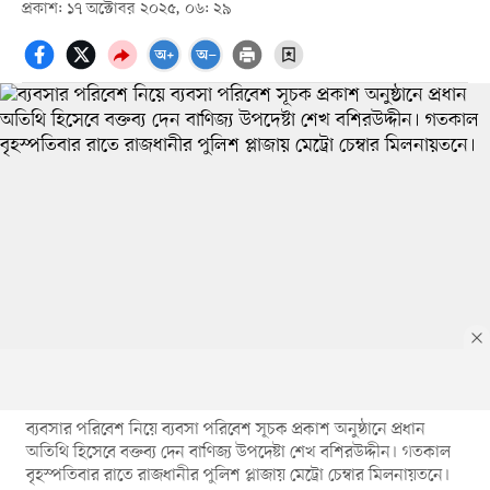
প্রকাশ: ১৭ অক্টোবর ২০২৫, ০৬: ২৯
ব্যবসার পরিবেশ নিয়ে ব্যবসা পরিবেশ সূচক প্রকাশ অনুষ্ঠানে প্রধান
অতিথি হিসেবে বক্তব্য দেন বাণিজ্য উপদেষ্টা শেখ বশিরউদ্দীন। গতকাল
বৃহস্পতিবার রাতে রাজধানীর পুলিশ প্লাজায় মেট্রো চেম্বার মিলনায়তনে।