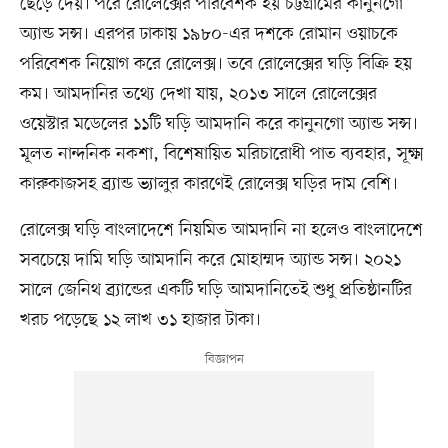
ছেড়ে দেয়। পরে রোলেক্সের পরিবেশক হয় চট্টগ্রামের কানুনগো
অ্যান্ড সন্স। এরপর ঢাকায় ১৯৮০-এর দশকে রোমান ওয়াচকে
পরিবেশক নিয়োগ করে রোলেক্স। তবে রোলেক্সের ঘড়ি বিক্রি হয়
কম। আমদানির তথ্যে দেখা যায়, ২০১৩ সালে রোলেক্সের
ওয়েস্টার মডেলের ১১টি ঘড়ি আমদানি করে কানুনগো অ্যান্ড সন্স।
মূলত নান্দনিক নকশা, বিশেষায়িত মরিচারোধী পাত ব্যবহার, সূক্ষ্ম
কারুকাজসহ ব্র্যান্ড ভ্যালুর কারণেই রোলেক্স ঘড়ির দাম বেশি।
রোলেক্স ঘড়ি বাংলাদেশে নিয়মিত আমদানি না হলেও বাংলাদেশে
সবচেয়ে দামি ঘড়ি আমদানি করে মোহাম্মদ অ্যান্ড সন্স। ২০২১
সালে জেনিথ ব্র্যান্ডের একটি ঘড়ি আমদানিতেই শুধু প্রতিষ্ঠানটির
খরচ পড়েছে ১২ লাখ ৩১ হাজার টাকা।