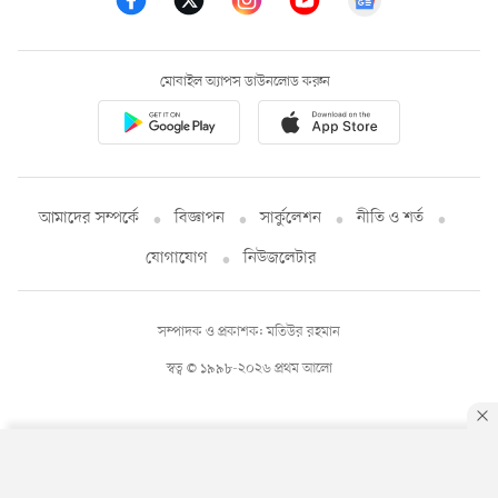
মোবাইল অ্যাপস ডাউনলোড করুন
আমাদের সম্পর্কে
বিজ্ঞাপন
সার্কুলেশন
নীতি ও শর্ত
যোগাযোগ
নিউজলেটার
সম্পাদক ও প্রকাশক: মতিউর রহমান
স্বত্ব © ১৯৯৮-২০২৬ প্রথম আলো
By using this site, you agree to our
Privacy Policy
.
OK