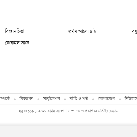
বিজ্ঞানচিন্তা
প্রথম আলো ট্রাস্ট
বন্
মোবাইল ভ্যাস
্পর্কে
বিজ্ঞাপন
সার্কুলেশন
নীতি ও শর্ত
যোগাযোগ
নিউজল
স্বত্ব © ১৯৯৮-২০২৬ প্রথম আলো
সম্পাদক ও প্রকাশক: মতিউর রহমান