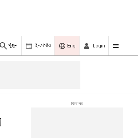
খুঁজুন
ই-পেপার
Login
Eng
ন