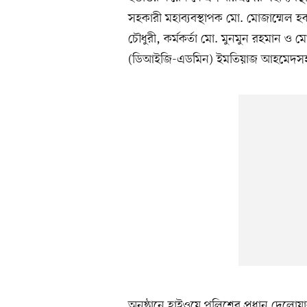
সহকারী মহাব্যবস্থাপক মো. মোজাম্মেল হক
চৌধুরী, কর্মকর্তা মো. মুনমুন রহমান ও
(ডিআইজি-এডমিন) ইমতিয়াজ আহমেদসহ ঊধ্ব
অনুষ্ঠানে হাইওয়ে পুলিশের প্রধান দেলো