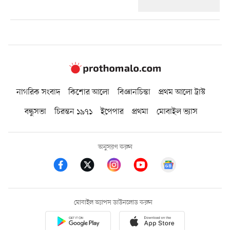
নাগরিক সংবাদ
কিশোর আলো
বিজ্ঞানচিন্তা
প্রথম আলো ট্রাস্ট
বন্ধুসভা
চিরন্তন ১৯৭১
ইপেপার
প্রথমা
মোবাইল ভ্যাস
অনুসরণ করুন
মোবাইল অ্যাপস ডাউনলোড করুন