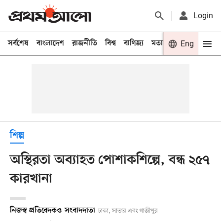
Login
সর্বশেষ
বাংলাদেশ
রাজনীতি
বিশ্ব
বাণিজ্য
মতামত
খেলা
Eng
বিনো
শিল্প
অস্থিরতা অব্যাহত পোশাকশিল্পে, বন্ধ ২৫৭
কারখানা
নিজস্ব প্রতিবেদক
ও
সংবাদদাতা
ঢাকা, সাভার এবং গাজীপুর