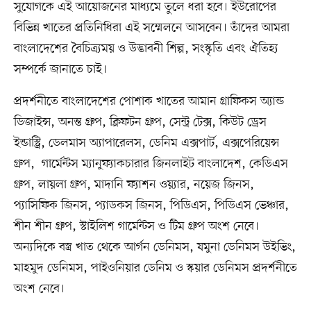
সুযোগকে এই আয়োজনের মাধ্যমে তুলে ধরা হবে। ইউরোপের
বিভিন্ন খাতের প্রতিনিধিরা এই সম্মেলনে আসবেন। তাঁদের আমরা
বাংলাদেশের বৈচিত্র্যময় ও উদ্ভাবনী শিল্প, সংস্কৃতি এবং ঐতিহ্য
সম্পর্কে জানাতে চাই।
প্রদর্শনীতে বাংলাদেশের পোশাক খাতের আমান গ্রাফিকস অ্যান্ড
ডিজাইন্স, অনন্ত গ্রুপ, ক্লিফটন গ্রুপ, সেন্ট্র টেক্স, কিউট ড্রেস
ইন্ডাস্ট্রি, ডেলমাস অ্যাপারেলস, ডেনিম এক্সপার্ট, এক্সপেরিয়েন্স
গ্রুপ, গার্মেন্টস ম্যানুফ্যাকচারার জিনলাইট বাংলাদেশ, কেডিএস
গ্রুপ, লায়লা গ্রুপ, মাদানি ফ্যাশন ওয়্যার, নয়েজ জিনস,
প্যাসিফিক জিনস, প্যাডকস জিনস, পিডিএস, পিডিএস ভেঞ্চার,
শীন শীন গ্রুপ, স্টাইলিশ গার্মেন্টস ও টিম গ্রুপ অংশ নেবে।
অন্যদিকে বস্ত্র খাত থেকে আর্গন ডেনিমস, যমুনা ডেনিমস উইভিং,
মাহমুদ ডেনিমস, পাইওনিয়ার ডেনিম ও স্কয়ার ডেনিমস প্রদর্শনীতে
অংশ নেবে।