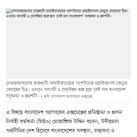
নেদারল্যান্ডসের রাজধানী আমস্টারডামের গ্যাশউডার ওয়েস্টারগাস ভেন্যুর
ভেতরের চি্ত্র। এখানে আগামী ৪ সেপ্টেম্বর শুরু হবে ‘বেস্ট অব বাংলাদেশ’
সম্মেলন ও প্রদর্শনী।
ছবি: বাংলাদেশ অ্যাপারেল এক্সচেঞ্জ
এ বিষয়ে বাংলাদেশ অ্যাপারেল এক্সচেঞ্জের প্রতিষ্ঠাতা ও প্রধান
নির্বাহী কর্মকর্তা (সিইও) মোস্তাফিজ উদ্দিন বলেন, উদীয়মান
অর্থনীতির দেশ হিসেবে বাংলাদেশের অবস্থান, সম্ভাবনা ও