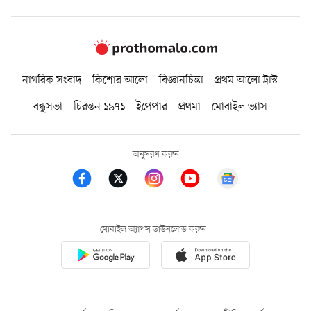
নাগরিক সংবাদ
কিশোর আলো
বিজ্ঞানচিন্তা
প্রথম আলো ট্রাস্ট
বন্ধুসভা
চিরন্তন ১৯৭১
ইপেপার
প্রথমা
মোবাইল ভ্যাস
অনুসরণ করুন
মোবাইল অ্যাপস ডাউনলোড করুন