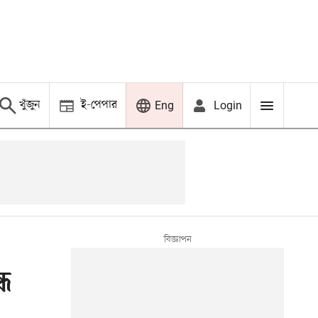
খুঁজুন
ই-পেপার
Login
Eng
ধ