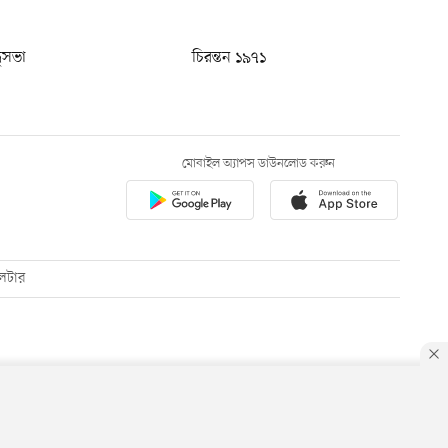
ধুসভা
চিরন্তন ১৯৭১
মোবাইল অ্যাপস ডাউনলোড করুন
েটার