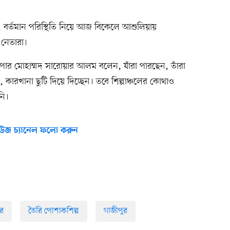
্তমান পরিস্থিতি নিয়ে আজ বিকেলে আশুলিয়ায়
নেতারা।
সুপার মোহাম্মদ সারোয়ার আলম বলেন, যাঁরা পারছেন, তাঁরা
 কারখানা ছুটি দিয়ে দিচ্ছেন। তবে শিল্পাঞ্চলের কোথাও
নি।
উজ চ্যানেল ফলো করুন
র
তৈরি পোশাকশিল্প
গাজীপুর