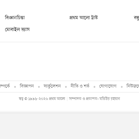
বিজ্ঞানচিন্তা
প্রথম আলো ট্রাস্ট
বন্
মোবাইল ভ্যাস
্পর্কে
বিজ্ঞাপন
সার্কুলেশন
নীতি ও শর্ত
যোগাযোগ
নিউজল
স্বত্ব © ১৯৯৮-২০২৬ প্রথম আলো
সম্পাদক ও প্রকাশক: মতিউর রহমান