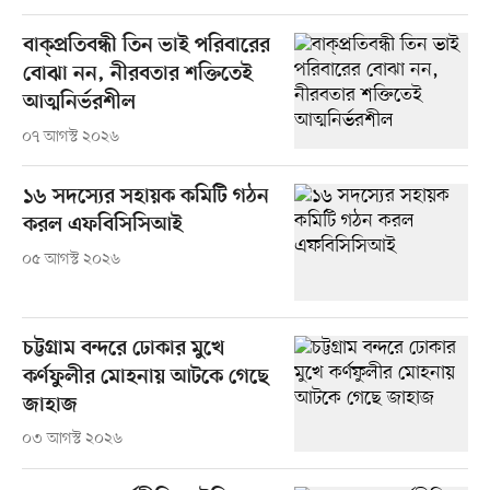
বাক্প্রতিবন্ধী তিন ভাই পরিবারের
বোঝা নন, নীরবতার শক্তিতেই
আত্মনির্ভরশীল
০৭ আগস্ট ২০২৬
১৬ সদস্যের সহায়ক কমিটি গঠন
করল এফবিসিসিআই
০৫ আগস্ট ২০২৬
চট্টগ্রাম বন্দরে ঢোকার মুখে
কর্ণফুলীর মোহনায় আটকে গেছে
জাহাজ
০৩ আগস্ট ২০২৬