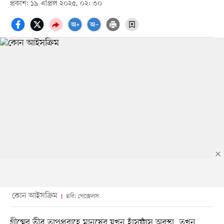
প্রকাশ: ১৯ এপ্রিল ২০২৫, ০২: ৩০
কোন আইসক্রিম
ছবি: পেক্সেলস
গ্রীষ্মের তীব্র তাপপ্রবাহে মানুষের যখন হাঁসফাঁস অবস্থা, তখন