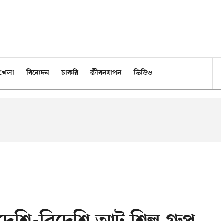
খেলা
বিনোদন
চাকরি
জীবনযাপন
ভিডিও