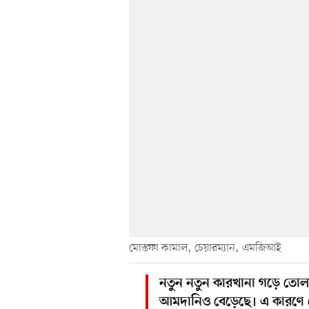
মোস্তফা কামাল, চেয়ারম্যান, এমজিআই
নতুন নতুন কারখানা গড়ে তোলা
আমদানিও বেড়েছে। এ কারণে মেঘন