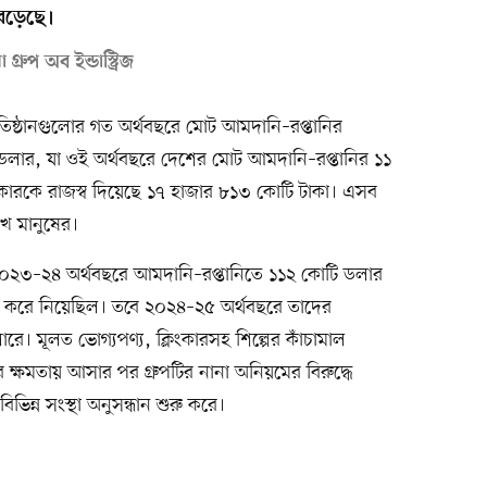
েড়েছে।
্রুপ অব ইন্ডাস্ট্রিজ
্রতিষ্ঠানগুলোর গত অর্থবছরে মোট আমদানি–রপ্তানির
 ডলার, যা ওই অর্থবছরে দেশের মোট আমদানি–রপ্তানির ১১
রকারকে রাজস্ব দিয়েছে ১৭ হাজার ৮১৩ কোটি টাকা। এসব
লাখ মানুষের।
প ২০২৩–২৪ অর্থবছরে আমদানি–রপ্তানিতে ১১২ কোটি ডলার
া করে নিয়েছিল। তবে ২০২৪–২৫ অর্থবছরে তাদের
। মূলত ভোগ্যপণ্য, ক্লিংকারসহ শিল্পের কাঁচামাল
ার ক্ষমতায় আসার পর গ্রুপটির নানা অনিয়মের বিরুদ্ধে
্ন সংস্থা অনুসন্ধান শুরু করে।