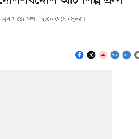
েশি-বিদেশি আট শিল্প গ্রুপ
ল খায়ের গ্রুপ। ছিটকে গেছে বসুন্ধরা।