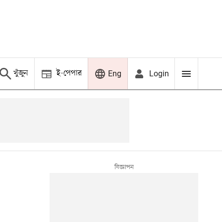
খুঁজুন
ই-পেপার
Login
Eng