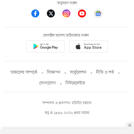
অনুসরণ করুন
মোবাইল অ্যাপস ডাউনলোড করুন
আমাদের সম্পর্কে
বিজ্ঞাপন
সার্কুলেশন
নীতি ও শর্ত
যোগাযোগ
নিউজলেটার
সম্পাদক ও প্রকাশক: মতিউর রহমান
স্বত্ব © ১৯৯৮-২০২৬ প্রথম আলো