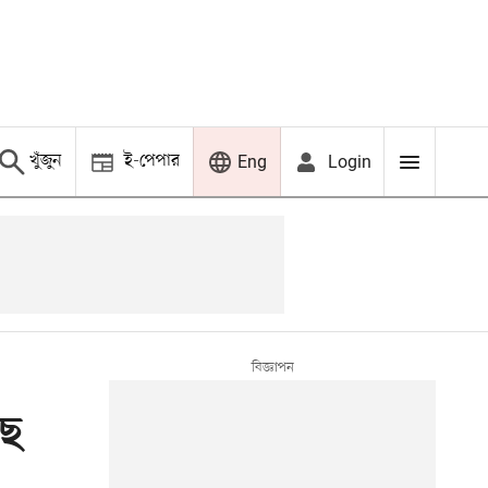
খুঁজুন
ই-পেপার
Login
Eng
ছে