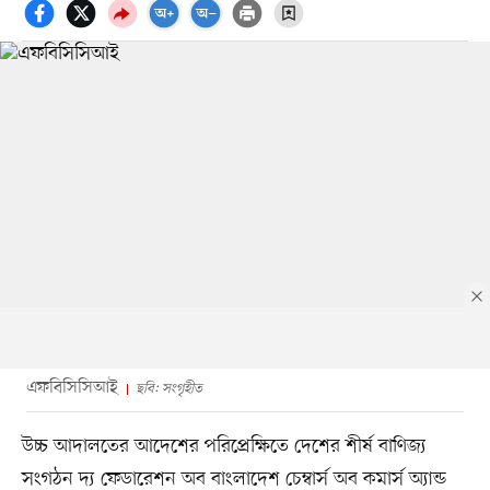
এফবিসিসিআই
ছবি: সংগৃহীত
উচ্চ আদালতের আদেশের পরিপ্রেক্ষিতে দেশের শীর্ষ বাণিজ্য
সংগঠন দ্য ফেডারেশন অব বাংলাদেশ চেম্বার্স অব কমার্স অ্যান্ড