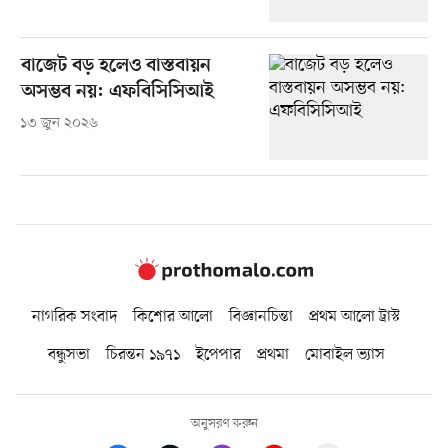
বাজেট বড় হলেও বাস্তবায়ন
অসম্ভব নয়: এফবিসিসিআই
১৩ জুন ২০২৬
নাগরিক সংবাদ
কিশোর আলো
বিজ্ঞানচিন্তা
প্রথম আলো ট্রাস্ট
বন্ধুসভা
চিরন্তন ১৯৭১
ইপেপার
প্রথমা
মোবাইল ভ্যাস
অনুসরণ করুন