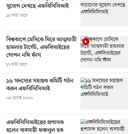
সুযোগ দেখছে এফবিসিসিআই
১৫ ঘণ্টা আগে
বিশ্বকাপে মেসিকে ঘিরে আত্মঘাতী
হামলার টার্গেট, এফবিআইয়ের
গোপন নথি ফাঁস
১৭ ঘণ্টা আগে
১৬ সদস্যের সহায়ক কমিটি গঠন
করল এফবিসিসিআই
০৫ আগস্ট ২০২৬
এফবিসিসিআইয়ের প্রশাসক
হলেন ব্যবসায়ী ফজলুল হক