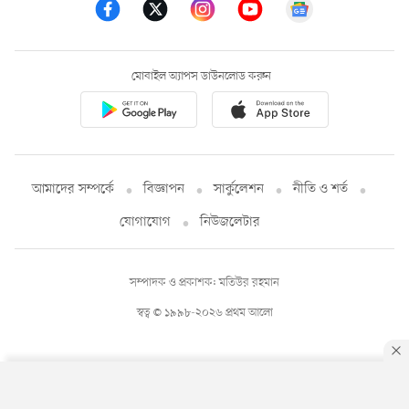
মোবাইল অ্যাপস ডাউনলোড করুন
আমাদের সম্পর্কে
বিজ্ঞাপন
সার্কুলেশন
নীতি ও শর্ত
যোগাযোগ
নিউজলেটার
সম্পাদক ও প্রকাশক: মতিউর রহমান
স্বত্ব © ১৯৯৮-২০২৬ প্রথম আলো