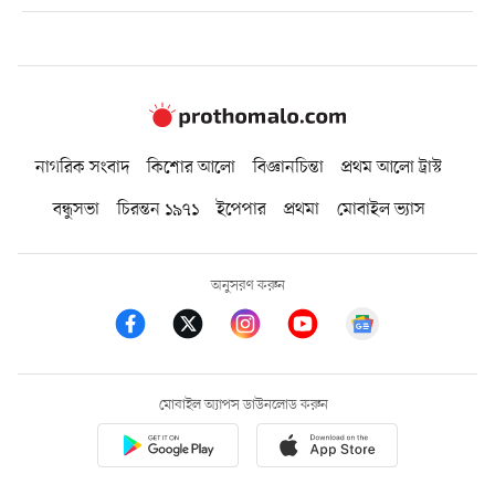
নাগরিক সংবাদ
কিশোর আলো
বিজ্ঞানচিন্তা
প্রথম আলো ট্রাস্ট
বন্ধুসভা
চিরন্তন ১৯৭১
ইপেপার
প্রথমা
মোবাইল ভ্যাস
অনুসরণ করুন
মোবাইল অ্যাপস ডাউনলোড করুন