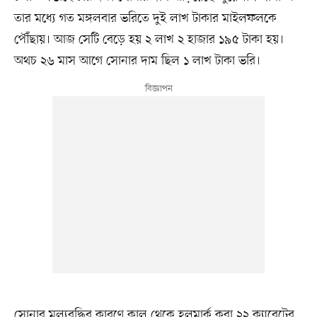
তার মধ্যে গত মঙ্গলবার ভরিতে দুই লাখ টাকার মাইলফলকে
পৌঁছায়। আজ সেটি বেড়ে হয় ২ লাখ ২ হাজার ১৯৫ টাকা হয়।
অথচ ২৬ মাস আগে সোনার দাম ছিল ১ লাখ টাকা ভরি।
সোনার মূল্যবৃদ্ধির কারণে কাল থেকে হলমার্ক করা ২২ ক্যারেটের