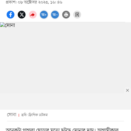
প্রকাশ: ০৮ অক্টোবর ২০২৫, ১৬: ৪৬
সোনা
ছবি: ফ্রিপিক ডটকম
অনেকটা পাগলা ঘোড়ার মতো ছুটছে সোনার দাম। আগামীকাল