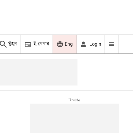
খুঁজুন
ই-পেপার
Login
Eng