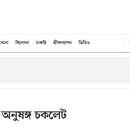
খেলা
বিনোদন
চাকরি
জীবনযাপন
ভিডিও
 অনুষঙ্গ চকলেট