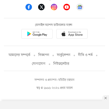
মোবাইল অ্যাপস ডাউনলোড করুন
আমাদের সম্পর্কে
বিজ্ঞাপন
সার্কুলেশন
নীতি ও শর্ত
যোগাযোগ
নিউজলেটার
সম্পাদক ও প্রকাশক: মতিউর রহমান
স্বত্ব © ১৯৯৮-২০২৬ প্রথম আলো