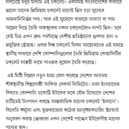
সবচেয়ে মধুর মাধ্যম এই চকলেট। একসময় বাংলাদেশের বাজারে
ভালো মানের প্রিমিয়াম চকলেট মানেই ছিল চড়া মূল্যের
আমদানিনির্ভর পণ্য। আর এই সুযোগে বাজারে ডালডা বা পাম
অয়েল দিয়ে তৈরি অস্বাস্থ্যকর নকল চকলেটেরও দাপট ছিল। তবে
সেই চিত্র এখন দ্রুত পাল্টাচ্ছে দেশীয় প্রতিষ্ঠানের গুণগত মান ও
প্রযুক্তির ছোঁয়ায়। এবার বিশ্ব চকলেট দিবস আয়োজনের এই সময়ে
স্থানীয় বাজারে দেশি কোম্পানিগুলোর তৈরি প্রিমিয়াম কোয়ালিটির
চকলেট সাশ্রয়ী দামে পাওয়ার সুযোগ তৈরি করেছে।
এই মিষ্টি বিপ্লবে নতুন মাত্রা যোগ করেছে দেশের অন্যতম
শীর্ষস্থানীয় শিল্পগোষ্ঠী আকিজ বেকার্স লিমিটেড। তারা ইংল্যান্ডের
বিখ্যাত কোম্পানি চকোট্রি ইউকের সঙ্গে যৌথ উদ্যোগে দেশের
মাটিতেই উৎপাদন করছে আন্তর্জাতিক মানের চকলেট ‘ইলানো’।
বিলেতি ফর্মুলা এবং যুক্তরাজ্যের কঠোর ম্যানুফ্যাকচারিং স্ট্যান্ডার্ড
অনুসরণ করায় ভোক্তারা এখন দেশেই পাচ্ছেন ইউরোপীয় মানের
পণ্যের স্বাদ।