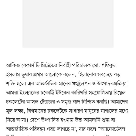
আকিজ বেকার্স লিমিটেডের নির্বাহী পরিচালক মো. শফিকুল
ইসলাম তুষার প্রথম আলোকে বলেন, ‘ইলানোর সবচেয়ে বড়
শক্তি হলো এর আন্তর্জাতিক মানের ফর্মুলেশন ও উৎপাদনপ্রক্রিয়া।
আমরা ইংল্যান্ডের চকোট্রি ইউকের কারিগরি সহযোগিতায় রিয়েল
চকলেটের আসল টেক্সচার ও সমৃদ্ধ স্বাদ নিশ্চিত করছি। আমাদের
মূল লক্ষ্য, বিশ্বমানের চকলেটকে সাধারণ মানুষের নাগালের মধ্যে
নিয়ে আসা। দেশে উৎপাদিত হওয়ায় উচ্চ আমদানি শুল্ক বা
আন্তর্জাতিক পরিবহন খরচ লাগছে না, যার ফলে “অ্যাফোর্ডেবল