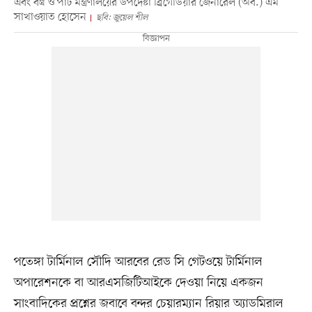
এবং বস্ত্র ও পাট মন্ত্রণালয়ের উপদেষ্টা ব্রিগেডিয়ার জেনারেল (অব.) এম
সাখাওয়াত হোসেন
ছবি: জুয়েল শীল
পতেঙ্গা টার্মিনাল সৌদি আরবের রেড সি গেটওয়ে টার্মিনাল
অপারেশনকে বা আরএসজিটিআইকে দেওয়া নিয়ে একজন
সাংবাদিকের প্রশ্নের জবাবে বন্দর চেয়ারম্যান রিয়ার অ্যাডমিরাল