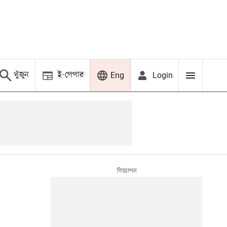
খুঁজুন
ই-পেপার
Login
Eng