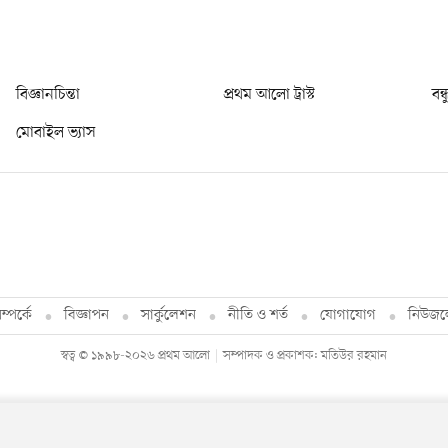
বিজ্ঞানচিন্তা
প্রথম আলো ট্রাস্ট
বন্
মোবাইল ভ্যাস
্পর্কে
বিজ্ঞাপন
সার্কুলেশন
নীতি ও শর্ত
যোগাযোগ
নিউজল
স্বত্ব © ১৯৯৮-২০২৬ প্রথম আলো
সম্পাদক ও প্রকাশক: মতিউর রহমান