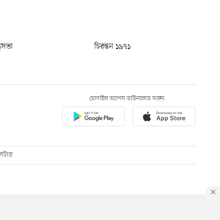
ধুসভা
চিরন্তন ১৯৭১
মোবাইল অ্যাপস ডাউনলোড করুন
েটার