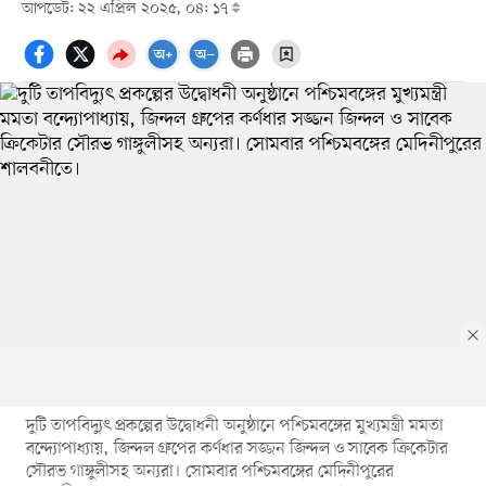
আপডেট: ২২ এপ্রিল ২০২৫, ০৪: ১৭
দুটি তাপবিদ্যুৎ প্রকল্পের উদ্বোধনী অনুষ্ঠানে পশ্চিমবঙ্গের মুখ্যমন্ত্রী মমতা
বন্দ্যোপাধ্যায়, জিন্দল গ্রুপের কর্ণধার সজ্জন জিন্দল ও সাবেক ক্রিকেটার
সৌরভ গাঙ্গুলীসহ অন্যরা। সোমবার পশ্চিমবঙ্গের মেদিনীপুরের