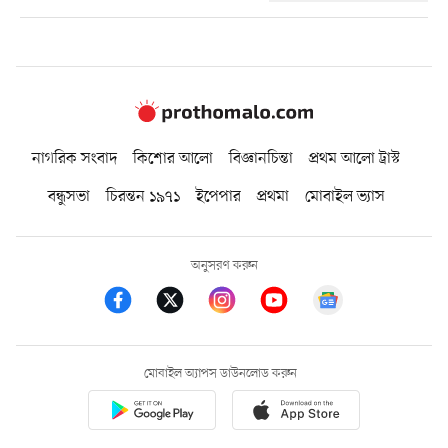
নাগরিক সংবাদ
কিশোর আলো
বিজ্ঞানচিন্তা
প্রথম আলো ট্রাস্ট
বন্ধুসভা
চিরন্তন ১৯৭১
ইপেপার
প্রথমা
মোবাইল ভ্যাস
অনুসরণ করুন
মোবাইল অ্যাপস ডাউনলোড করুন