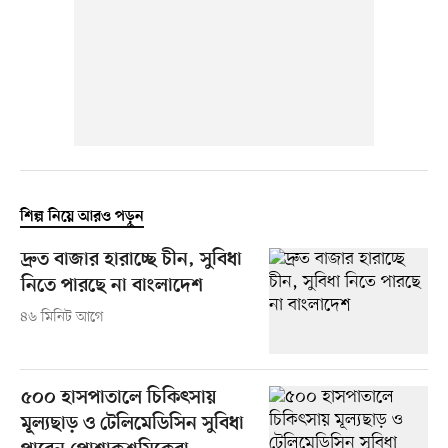
শিল্প নিয়ে আরও পড়ুন
দ্রুত বাজার হারাচ্ছে চীন, সুবিধা
নিতে পারছে না বাংলাদেশ
৪৬ মিনিট আগে
৫০০ হাসপাতালে চিকিৎসায়
মূল্যছাড় ও টেলিমেডিসিন সুবিধা