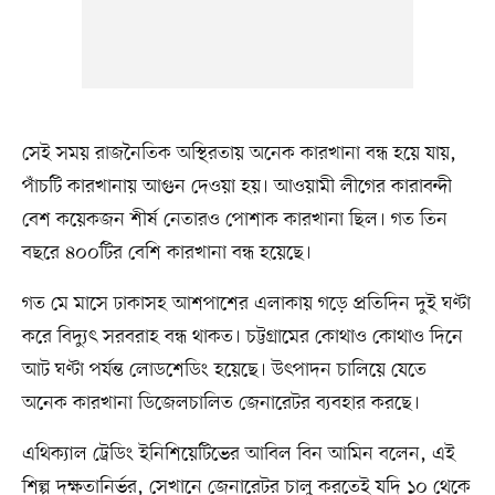
সেই সময় রাজনৈতিক অস্থিরতায় অনেক কারখানা বন্ধ হয়ে যায়,
পাঁচটি কারখানায় আগুন দেওয়া হয়। আওয়ামী লীগের কারাবন্দী
বেশ কয়েকজন শীর্ষ নেতারও পোশাক কারখানা ছিল। গত তিন
বছরে ৪০০টির বেশি কারখানা বন্ধ হয়েছে।
গত মে মাসে ঢাকাসহ আশপাশের এলাকায় গড়ে প্রতিদিন দুই ঘণ্টা
করে বিদ্যুৎ সরবরাহ বন্ধ থাকত। চট্টগ্রামের কোথাও কোথাও দিনে
আট ঘণ্টা পর্যন্ত লোডশেডিং হয়েছে। উৎপাদন চালিয়ে যেতে
অনেক কারখানা ডিজেলচালিত জেনারেটর ব্যবহার করছে।
এথিক্যাল ট্রেডিং ইনিশিয়েটিভের আবিল বিন আমিন বলেন, এই
শিল্প দক্ষতানির্ভর, সেখানে জেনারেটর চালু করতেই যদি ১০ থেকে