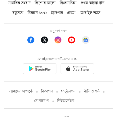
নাগরিক সংবাদ
কিশোর আলো
বিজ্ঞানচিন্তা
প্রথম আলো ট্রাস্ট
বন্ধুসভা
চিরন্তন ১৯৭১
ইপেপার
প্রথমা
মোবাইল ভ্যাস
অনুসরণ করুন
মোবাইল অ্যাপস ডাউনলোড করুন
আমাদের সম্পর্কে
বিজ্ঞাপন
সার্কুলেশন
নীতি ও শর্ত
যোগাযোগ
নিউজলেটার