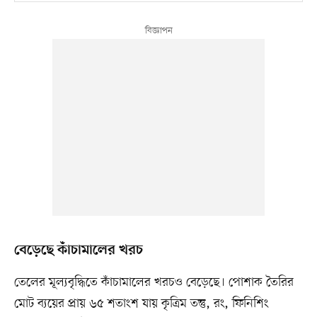
বেড়েছে কাঁচামালের খরচ
তেলের মূল্যবৃদ্ধিতে কাঁচামালের খরচও বেড়েছে। পোশাক তৈরির
মোট ব্যয়ের প্রায় ৬৫ শতাংশ যায় কৃত্রিম তন্তু, রং, ফিনিশিং