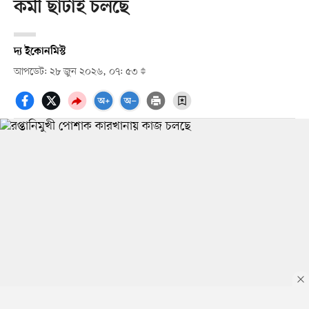
কর্মী ছাঁটাই চলছে
দ্য ইকোনমিস্ট
আপডেট: ২৮ জুন ২০২৬, ০৭: ৫৩