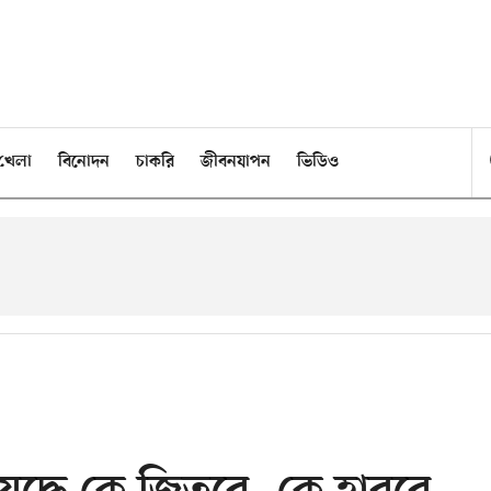
খেলা
বিনোদন
চাকরি
জীবনযাপন
ভিডিও