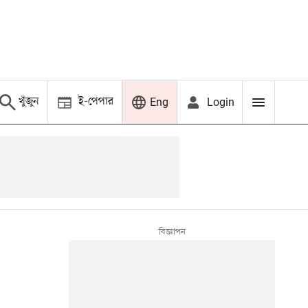
খুঁজুন
ই-পেপার
Login
Eng