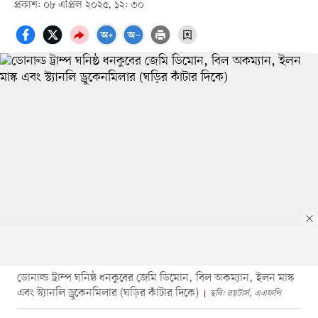
প্রকাশ: ০৮ এপ্রিল ২০২৫, ১২: ৩০
ডোনাল্ড ট্রাম্প ঘনিষ্ঠ ধনকুবের জেমি ডিমোন, বিল অকম্যান, ইলন মাস্ক
এবং স্ট্যানলি ড্রুকেনমিলার (ঘড়ির কাঁটার দিকে)
ছবি: রয়টার্স, এএফপি