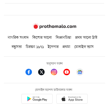
নাগরিক সংবাদ
কিশোর আলো
বিজ্ঞানচিন্তা
প্রথম আলো ট্রাস্ট
বন্ধুসভা
চিরন্তন ১৯৭১
ইপেপার
প্রথমা
মোবাইল ভ্যাস
অনুসরণ করুন
মোবাইল অ্যাপস ডাউনলোড করুন