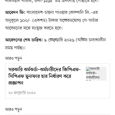
কারওয়ান বাজার, ঢাকা-১২১৫’ এই ঠিকানায় পৌঁছাতে হবে।
বাংলাদেশ-চায়না পাওয়ার কোম্পানি লি.–এর
আবেদন ফি:
অনুকূলে ১০০/- (একশত) টাকার অফেরতযোগ্য পে-অর্ডার
আবেদনের সঙ্গে সংযুক্ত করতে হবে।
৯ ফেব্রুয়ারি ২০২৬ (অফিস চলাকালীন
আবেদনের শেষ তারিখ:
সময় পর্যন্ত)।
আরও পড়ুন
সরকারি কর্মকর্তা–কর্মচারীদের জিপিএফ-
সিপিএফ মুনাফার হার নির্ধারণ করে
প্রজ্ঞাপন
২০ জানুয়ারি ২০২৬
আরও পড়ুন