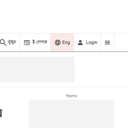
খুঁজুন
ই-পেপার
Login
Eng
থ