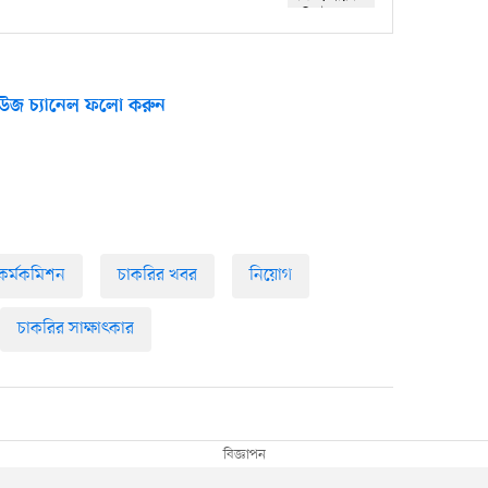
উজ চ্যানেল ফলো করুন
কর্মকমিশন
চাকরির খবর
নিয়োগ
চাকরির সাক্ষাৎকার