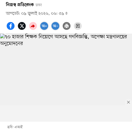
নিজস্ব প্রতিবেদক
ঢাকা
আপডেট: ০৯ জুলাই ২০২৬, ০৬: ৩৯
ছবি: এআই