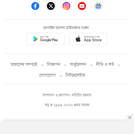
মোবাইল অ্যাপস ডাউনলোড করুন
আমাদের সম্পর্কে
বিজ্ঞাপন
সার্কুলেশন
নীতি ও শর্ত
যোগাযোগ
নিউজলেটার
সম্পাদক ও প্রকাশক: মতিউর রহমান
স্বত্ব © ১৯৯৮-২০২৬ প্রথম আলো