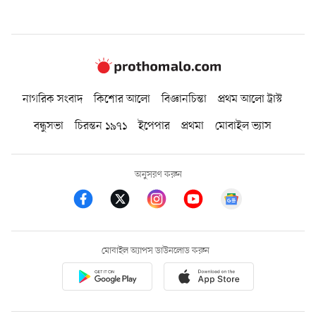
নাগরিক সংবাদ
কিশোর আলো
বিজ্ঞানচিন্তা
প্রথম আলো ট্রাস্ট
বন্ধুসভা
চিরন্তন ১৯৭১
ইপেপার
প্রথমা
মোবাইল ভ্যাস
অনুসরণ করুন
মোবাইল অ্যাপস ডাউনলোড করুন