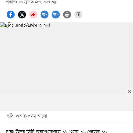
প্রকাশ: ১৬ জুন ২০২৬, ০৫: ৩৯
ছবি: এআই/প্রথম আলো
ঢাকা উত্তর সিটি করপোরেশনে ১১ থেকে ১৬ গ্রেডের ১০