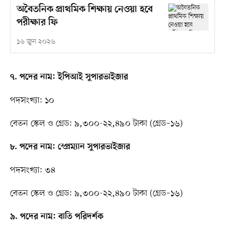
অবৈতনিক প্রাথমিক শিক্ষায় নেওয়া হবে
পরীক্ষার ফি
১৬ জুন ২০২৬
৭. পদের নাম: ইপিআই সুপারভাইজার
পদসংখ্যা: ১০
বেতন স্কেল ও গ্রেড: ৯,৩০০-২২,৪৯০ টাকা (গ্রেড–১৬)
৮. পদের নাম: স্প্রেম্যান সুপারভাইজার
পদসংখ্যা: ৩৪
বেতন স্কেল ও গ্রেড: ৯,৩০০-২২,৪৯০ টাকা (গ্রেড–১৬)
৯. পদের নাম: বাতি পরিদর্শক