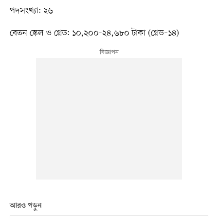
পদসংখ্যা: ২৬
বেতন স্কেল ও গ্রেড: ১০,২০০-২৪,৬৮০ টাকা (গ্রেড–১৪)
আরও পড়ুন