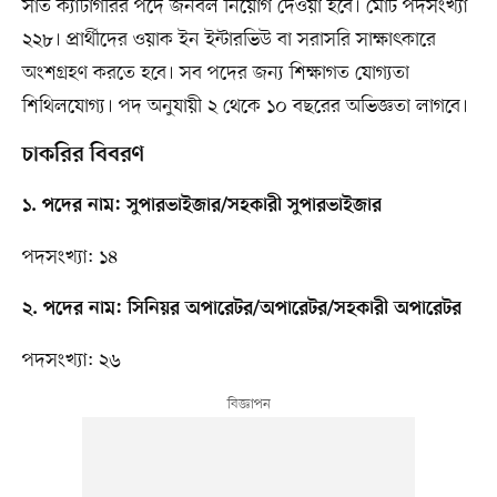
সাত ক্যাটাগরির পদে জনবল নিয়োগ দেওয়া হবে। মোট পদসংখ্যা
২২৮। প্রার্থীদের ওয়াক ইন ইন্টারভিউ বা সরাসরি সাক্ষাৎকারে
অংশগ্রহণ করতে হবে। সব পদের জন্য শিক্ষাগত যোগ্যতা
শিথিলযোগ্য। পদ অনুযায়ী ২ থেকে ১০ বছরের অভিজ্ঞতা লাগবে।
চাকরির বিবরণ
১. পদের নাম: সুপারভাইজার/সহকারী সুপারভাইজার
পদসংখ্যা: ১৪
২. পদের নাম: সিনিয়র অপারেটর/অপারেটর/সহকারী অপারেটর
পদসংখ্যা: ২৬