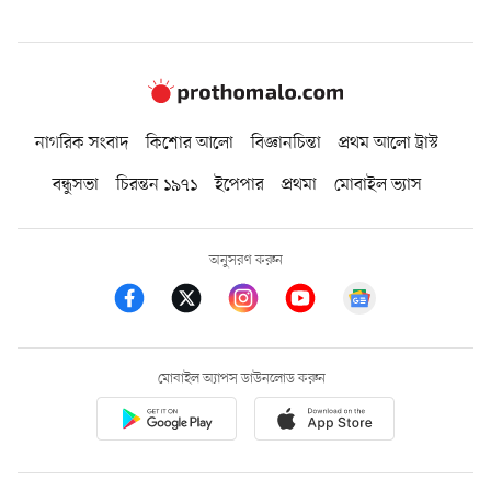
নাগরিক সংবাদ
কিশোর আলো
বিজ্ঞানচিন্তা
প্রথম আলো ট্রাস্ট
বন্ধুসভা
চিরন্তন ১৯৭১
ইপেপার
প্রথমা
মোবাইল ভ্যাস
অনুসরণ করুন
মোবাইল অ্যাপস ডাউনলোড করুন