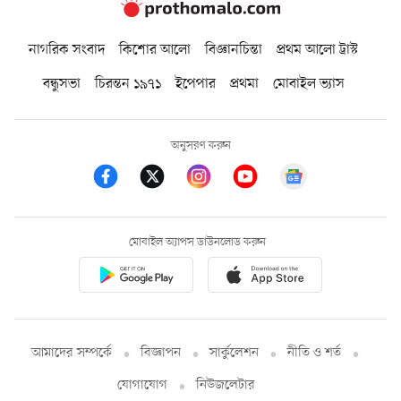
নাগরিক সংবাদ
কিশোর আলো
বিজ্ঞানচিন্তা
প্রথম আলো ট্রাস্ট
বন্ধুসভা
চিরন্তন ১৯৭১
ইপেপার
প্রথমা
মোবাইল ভ্যাস
অনুসরণ করুন
মোবাইল অ্যাপস ডাউনলোড করুন
আমাদের সম্পর্কে
বিজ্ঞাপন
সার্কুলেশন
নীতি ও শর্ত
যোগাযোগ
নিউজলেটার