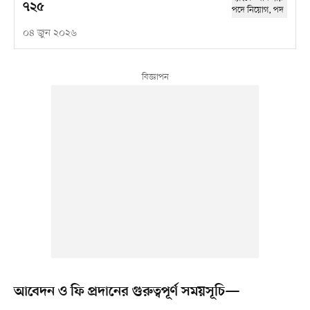
৭২৫
০৪ জুন ২০২৬
আবেদন ও ফি প্রদানের গুরুত্বপূর্ণ সময়সূচি—