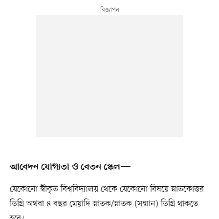
আবেদন যোগ্যতা ও বেতন স্কেল—
যেকোনো স্বীকৃত বিশ্ববিদ্যালয় থেকে যেকোনো বিষয়ে স্নাতকোত্তর
ডিগ্রি অথবা ৪ বছর মেয়াদি স্নাতক/স্নাতক (সম্মান) ডিগ্রি থাকতে
হবে।