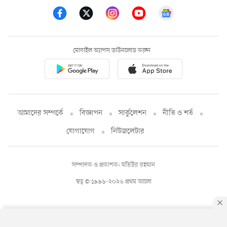
মোবাইল অ্যাপস ডাউনলোড করুন
আমাদের সম্পর্কে
বিজ্ঞাপন
সার্কুলেশন
নীতি ও শর্ত
যোগাযোগ
নিউজলেটার
সম্পাদক ও প্রকাশক: মতিউর রহমান
স্বত্ব © ১৯৯৮-২০২৬ প্রথম আলো