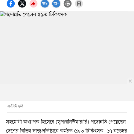
প্রতীকী ছবি
সহযোগী অধ্যাপক হিসেবে (সুপারনিউমারারি) পদোন্নতি পেয়েছেন
দেশের বিভিন্ন স্বাস্থ্যপ্রতিষ্ঠানে কর্মরত ৫৯৩ চিকিৎসক। ১৭ নভেম্বর