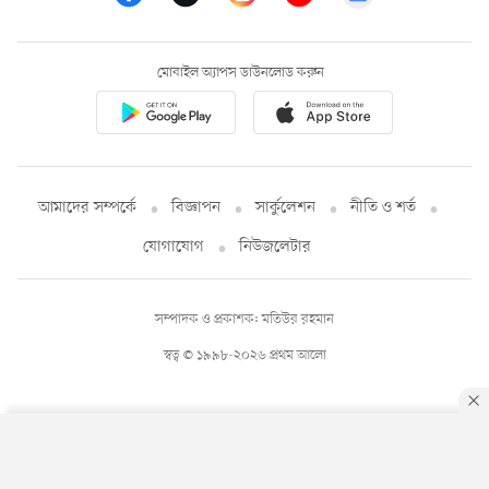
মোবাইল অ্যাপস ডাউনলোড করুন
আমাদের সম্পর্কে
বিজ্ঞাপন
সার্কুলেশন
নীতি ও শর্ত
যোগাযোগ
নিউজলেটার
সম্পাদক ও প্রকাশক: মতিউর রহমান
স্বত্ব © ১৯৯৮-২০২৬ প্রথম আলো
By using this site, you agree to our
Privacy Policy
.
OK