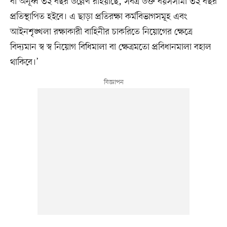
বা অনূর্ধ্ব ৩২ বছর উল্লেখ রহিয়াছে, সর্বত্র উক্ত বয়সসীমা ৩২ বছর
প্রতিস্থাপিত হইবে। এ ছাড়া প্রতিরক্ষা কর্মবিভাগসমূহ এবং
আইনশৃঙ্খলা রক্ষাকারী বাহিনীর চাকরিতে নিয়োগের ক্ষেত্রে
বিদ্যমান স্ব স্ব নিয়োগ বিধিমালা বা ক্ষেত্রমতো প্রবিধানমালা বহাল
থাকিবে।’