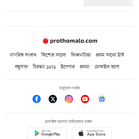
নাগরিক সংবাদ
কিশোর আলো
বিজ্ঞানচিন্তা
প্রথম আলো ট্রাস্ট
বন্ধুসভা
চিরন্তন ১৯৭১
ইপেপার
প্রথমা
মোবাইল ভ্যাস
অনুসরণ করুন
মোবাইল অ্যাপস ডাউনলোড করুন