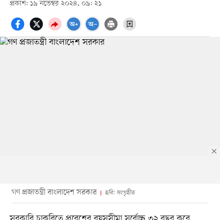
প্রকাশ: ১৯ নভেম্বর ২০২৪, ০৯: ২১
গণ প্রজাতন্ত্রী বাংলাদেশ সরকার
ছবি: সংগৃহীত
সরকারি চাকরিতে প্রবেশের বয়সসীমা সর্বোচ্চ ৩২ বছর করে