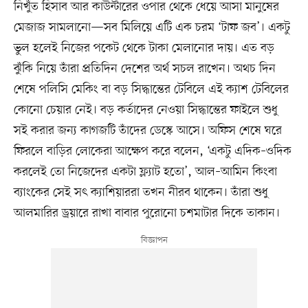
নিখুঁত হিসাব আর কাউন্টারের ওপার থেকে ধেয়ে আসা মানুষের
মেজাজ সামলানো—সব মিলিয়ে এটি এক চরম ‘টাফ জব’। একটু
ভুল হলেই নিজের পকেট থেকে টাকা মেলানোর দায়। এত বড়
ঝুঁকি নিয়ে তাঁরা প্রতিদিন দেশের অর্থ সচল রাখেন। অথচ দিন
শেষে পলিসি মেকিং বা বড় সিদ্ধান্তের টেবিলে এই ক্যাশ টেবিলের
কোনো চেয়ার নেই। বড় কর্তাদের নেওয়া সিদ্ধান্তের ফাইলে শুধু
সই করার জন্য কাগজটি তাঁদের ডেস্কে আসে। অফিস শেষে ঘরে
ফিরলে বাড়ির লোকেরা আক্ষেপ করে বলেন, ‘একটু এদিক–ওদিক
করলেই তো নিজেদের একটা ফ্ল্যাট হতো’, আল–আমিন কিংবা
ব্যাংকের সেই সৎ ক্যাশিয়াররা তখন নীরব থাকেন। তাঁরা শুধু
আলমারির ড্রয়ারে রাখা বাবার পুরোনো চশমাটার দিকে তাকান।