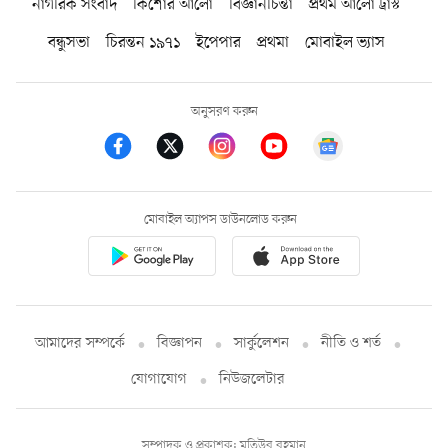
নাগরিক সংবাদ
কিশোর আলো
বিজ্ঞানচিন্তা
প্রথম আলো ট্রাস্ট
বন্ধুসভা
চিরন্তন ১৯৭১
ইপেপার
প্রথমা
মোবাইল ভ্যাস
অনুসরণ করুন
মোবাইল অ্যাপস ডাউনলোড করুন
আমাদের সম্পর্কে
বিজ্ঞাপন
সার্কুলেশন
নীতি ও শর্ত
যোগাযোগ
নিউজলেটার
সম্পাদক ও প্রকাশক: মতিউর রহমান