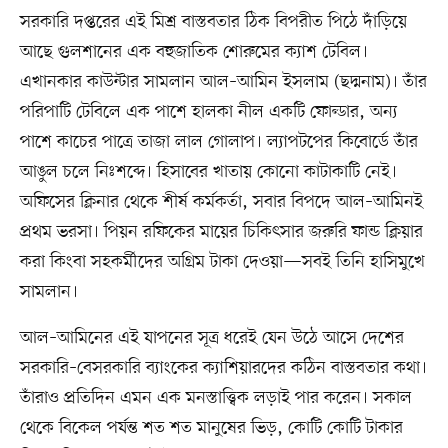
সরকারি দপ্তরের এই মিশ্র বাস্তবতার ঠিক বিপরীত পিঠে দাঁড়িয়ে
আছে গুলশানের এক বহুজাতিক শোরুমের ক্যাশ টেবিল।
এখানকার কাউন্টার সামলান আল–আমিন ইসলাম (ছদ্মনাম)। তাঁর
পরিপাটি টেবিলে এক পাশে হালকা নীল একটি ফোল্ডার, অন্য
পাশে কাচের পাত্রে তাজা লাল গোলাপ। ল্যাপটপের কিবোর্ডে তাঁর
আঙুল চলে নিঃশব্দে। হিসাবের খাতায় কোনো কাটাকাটি নেই।
অফিসের ক্লিনার থেকে শীর্ষ কর্মকর্তা, সবার বিপদে আল–আমিনই
প্রথম ভরসা। পিয়ন রফিকের মায়ের চিকিৎসার জরুরি ফান্ড ক্লিয়ার
করা কিংবা সহকর্মীদের অগ্রিম টাকা দেওয়া—সবই তিনি হাসিমুখে
সামলান।
আল–আমিনের এই যাপনের সূত্র ধরেই যেন উঠে আসে দেশের
সরকারি–বেসরকারি ব্যাংকের ক্যাশিয়ারদের কঠিন বাস্তবতার কথা।
তাঁরাও প্রতিদিন এমন এক মনস্তাত্ত্বিক লড়াই পার করেন। সকাল
থেকে বিকেল পর্যন্ত শত শত মানুষের ভিড়, কোটি কোটি টাকার