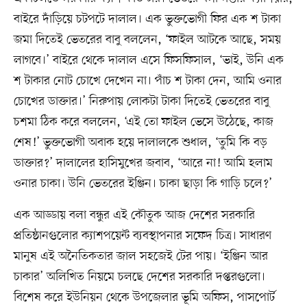
বাইরে দাঁড়িয়ে চটপটে দালাল। এক ভুক্তভোগী ফির এক শ টাকা
জমা দিতেই ভেতরের বাবু বললেন, ‘ফাইল আটকে আছে, সময়
লাগবে।’ বাইরে থেকে দালাল এসে ফিসফিসাল, ‘ভাই, উনি এক
শ টাকার নোট চোখে দেখেন না। পাঁচ শ টাকা দেন, আমি ওনার
চোখের ডাক্তার।’ নিরুপায় লোকটা টাকা দিতেই ভেতরের বাবু
চশমা ঠিক করে বললেন, ‘এই তো ফাইল ভেসে উঠেছে, কাজ
শেষ!’ ভুক্তভোগী অবাক হয়ে দালালকে শুধাল, ‘তুমি কি বড়
ডাক্তার?’ দালালের হাসিমুখের জবাব, ‘আরে না! আমি হলাম
ওনার চাকা। উনি ভেতরের ইঞ্জিন। চাকা ছাড়া কি গাড়ি চলে?’
এক আড্ডায় বলা বন্ধুর এই কৌতুক আজ দেশের সরকারি
প্রতিষ্ঠানগুলোর ক্যাশপয়েন্ট ব্যবস্থাপনার সফেদ চিত্র। সাধারণ
মানুষ এই অনৈতিকতার জাল সহজেই টের পায়। ‘ইঞ্জিন আর
চাকার’ অলিখিত নিয়মে চলছে দেশের সরকারি দপ্তরগুলো।
বিশেষ করে ইউনিয়ন থেকে উপজেলার ভূমি অফিস, পাসপোর্ট