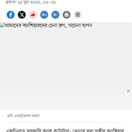
প্রকাশ: ১৪ জুন ২০২৬, ০৬: ০৮
ছবি: এআই/প্রথম আলো
একচিলতে সরকারি ক্যাশ কাউন্টার। ভেতরে বসা গম্ভীর ক্যাশিয়ার,