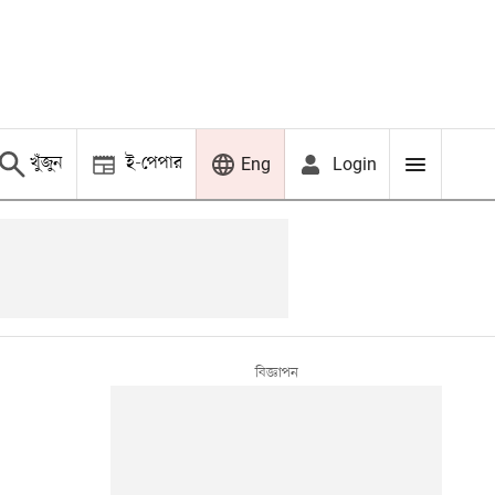
খুঁজুন
ই-পেপার
Login
Eng