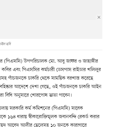
াইল ছবি
কমিশনের (পিএসসি) উপপরিচালক মো. আবু জাফর ও জাহাঙ্গীর
বির এবং পিএসসির কর্মচারী ডেসপাস রাইডার খলিলুর
সহ পাঁচজনকে চাকরি থেকে সাময়িক বরখাস্ত করেছে
িত বহিষ্কার আদেশে দেখা গেছে, ওই পাঁচজনকে চাকরি আইন
াঁরা বিধি অনুসারে খোরপোষ ভাতা পাবেন।
ের মামলায় সরকারি কর্ম কমিশনের (পিএসসি) সাবেক
৬৪ ধারায় স্বীকারোক্তিমূলক জবানবন্দি রেকর্ড করার
সৈয়দ আবেদ আলীর ছেলেসহ ১০ জনকে কারাগারে