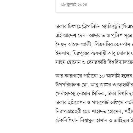
০৮ জুলাই ২০২৪
ঢাকার চিফ মেট্রোপলিটন ম্যাজিস্ট্রেট (
এই আদেশ দেন। আদালত ও পুলিশ সূত্রে জা
সৈয়দ আবেদ আলী, পিএসসির ডেসপাস রা
ইসলাম, মিরপুরের ব্যবসায়ী আবু সোলায়ম
সাইম হোসেন ও বেসরকারি বিশ্ববিদ্যাল
আর কারাগারে পাঠানো ১০ আসামি হলেন
উপপরিচালক মো. আবু জাফর ও জাহাঙ্গ
সেনাসদস্য নোমান সিদ্দিক, ঢাকা বিশ্ববিদ
ঢাকার ইমিগ্রেশন ও পাসপোর্ট অফিসে কর্ম
নিরাপত্তাপ্রহরী মো. শাহাদত হোসেন, শ
টেকনিশিয়ান নিয়ামুল হাসান ও জাহিদুল