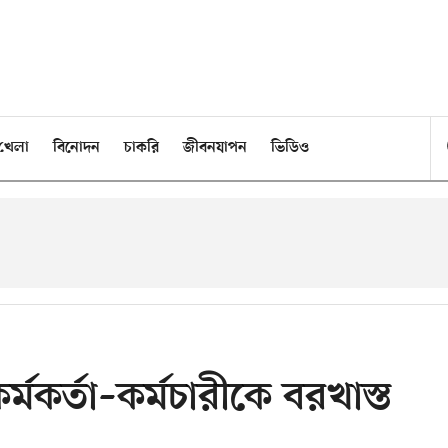
খেলা
বিনোদন
চাকরি
জীবনযাপন
ভিডিও
চ কর্মকর্তা–কর্মচারীকে বরখাস্ত