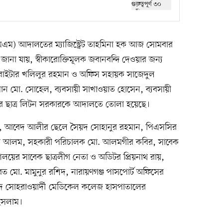
সিএমএম) আদালতের ম্যাজিস্ট্রেট তাহমিনা হক আজ সোমবার
না যায়, স্বীকারোক্তিমূলক জবানবন্দি দেওয়ার জন্য
ইটার খলিলুর রহমান ও অফিস সহায়ক সাজেদুল
ান মো. সোহেল, ব্যবসায়ী সাখাওয়াত হোসেন, ব্যবসায়ী
য়ের ছাত্র লিটন সরকারকে আদালতে তোলা হয়েছে।
, আবেদ আলীর ছেলে সৈয়দ সোহানুর রহমান, পিএসসির
ীর আলম, সহকারী পরিচালক মো. আলমগীর কবির, সাবেক
্যালয়ের সাবেক ছাত্রলীগ নেতা ও অডিটর প্রিয়নাথ রায়,
রত মো. মামুনুর রশিদ, নারায়ণগঞ্জ পাসপোর্ট অফিসের
হীদ সোহরাওয়ার্দী মেডিকেল কলেজ হাসপাতালের
 ইসলাম।