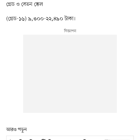
গ্রেড ও বেতন স্কেল
(গ্রেড-১৬) ৯,৩০০-২২,৪৯০ টাকা।
আরও পড়ুন