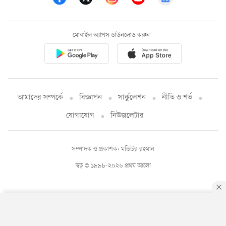
মোবাইল অ্যাপস ডাউনলোড করুন
আমাদের সম্পর্কে
বিজ্ঞাপন
সার্কুলেশন
নীতি ও শর্ত
যোগাযোগ
নিউজলেটার
সম্পাদক ও প্রকাশক: মতিউর রহমান
স্বত্ব © ১৯৯৮-২০২৬ প্রথম আলো
By using this site, you agree to our
Privacy Policy
.
OK