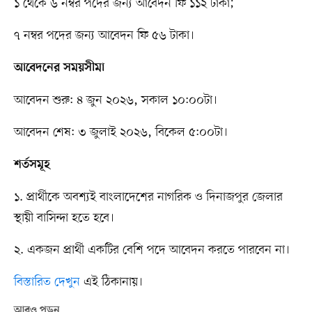
১ থেকে ৬ নম্বর পদের জন্য আবেদন ফি ১১২ টাকা;
৭ নম্বর পদের জন্য আবেদন ফি ৫৬ টাকা।
আবেদনের সময়সীমা
আবেদন শুরু: ৪ জুন ২০২৬, সকাল ১০:০০টা।
আবেদন শেষ: ৩ জুলাই ২০২৬, বিকেল ৫:০০টা।
শর্তসমূহ
১. প্রার্থীকে অবশ্যই বাংলাদেশের নাগরিক ও দিনাজপুর জেলার
স্থায়ী বাসিন্দা হতে হবে।
২. একজন প্রার্থী একটির বেশি পদে আবেদন করতে পারবেন না।
বিস্তারিত দেখুন
এই ঠিকানায়।
আরও পড়ুন