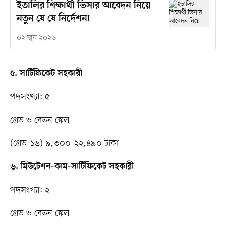
ইতালির শিক্ষার্থী ভিসার আবেদন নিয়ে
নতুন যে যে নির্দেশনা
০২ জুন ২০২৬
৫. সার্টিফিকেট সহকারী
পদসংখ্যা: ৫
গ্রেড ও বেতন স্কেল
(গ্রেড-১৬) ৯,৩০০-২২,৪৯০ টাকা।
৬. মিউটেশন-কাম-সার্টিফিকেট সহকারী
পদসংখ্যা: ২
গ্রেড ও বেতন স্কেল