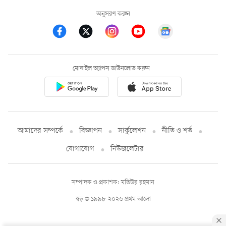
অনুসরণ করুন
মোবাইল অ্যাপস ডাউনলোড করুন
আমাদের সম্পর্কে
বিজ্ঞাপন
সার্কুলেশন
নীতি ও শর্ত
যোগাযোগ
নিউজলেটার
সম্পাদক ও প্রকাশক: মতিউর রহমান
স্বত্ব © ১৯৯৮-২০২৬ প্রথম আলো