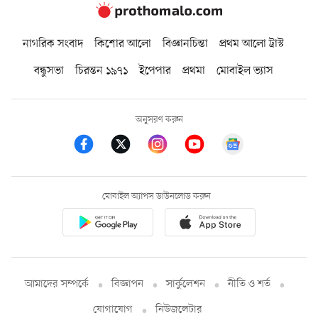
নাগরিক সংবাদ
কিশোর আলো
বিজ্ঞানচিন্তা
প্রথম আলো ট্রাস্ট
বন্ধুসভা
চিরন্তন ১৯৭১
ইপেপার
প্রথমা
মোবাইল ভ্যাস
অনুসরণ করুন
মোবাইল অ্যাপস ডাউনলোড করুন
আমাদের সম্পর্কে
বিজ্ঞাপন
সার্কুলেশন
নীতি ও শর্ত
যোগাযোগ
নিউজলেটার