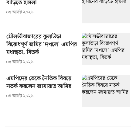
বাড়িতে হামলা
০৫ আগস্ট ২০২৬
মৌলভীবাজারের কুলাউড়া
বিরোধপূর্ণ জমির ‘দখলে’ এমপির
মধ্যস্থতা, বিতর্ক
০৫ আগস্ট ২০২৬
এমপিদের ডেকে নৈতিক বিষয়ে
সতর্ক করলেন জামায়াত আমির
০৪ আগস্ট ২০২৬