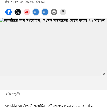
প্রকাশ: ১৩ জুন ২০২৬, ১২: ০৩
ছবি: সংগৃহীত
হাঙ্গেরির পার্লামেন্ট দেশটির আইনপ্রণেতাদের বেতন ও বিভিন্ন