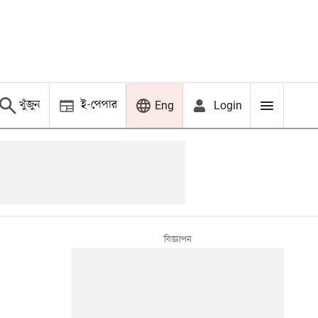
খুঁজুন
ই-পেপার
Login
Eng