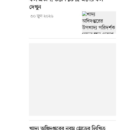
দেখুন
৩০ জুন ২০২৬
খাদ্য অধিদপ্তরের নবম গ্রেডের লিখিত