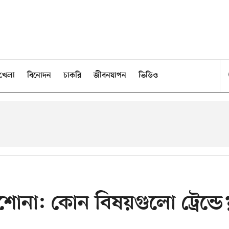
খেলা
বিনোদন
চাকরি
জীবনযাপন
ভিডিও
াশোনা: কোন বিষয়গুলো ট্রেন্ডে