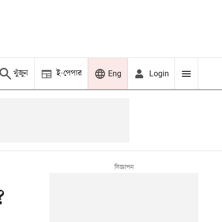
খুঁজুন
ই-পেপার
Login
Eng
?