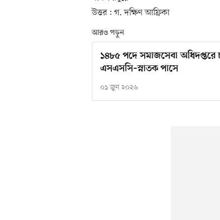
উত্তর : গ. দক্ষিণ আফ্রিকা
আরও পড়ুন
১৪৮৫ পদে সমাজসেবা অধিদপ্তরে
এসএসসি–স্নাতক পাসে
০১ জুন ২০২৬