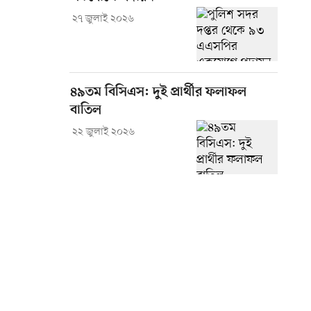
২৭ জুলাই ২০২৬
৪৯তম বিসিএস: দুই প্রার্থীর ফলাফল
বাতিল
২২ জুলাই ২০২৬