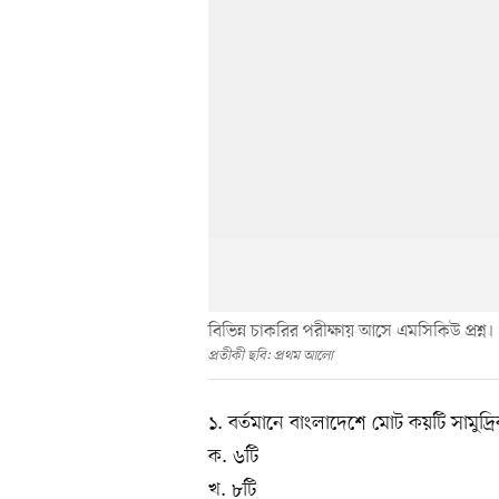
বিভিন্ন চাকরির পরীক্ষায় আসে এমসিকিউ প্রশ্ন।
প্রতীকী ছবি: প্রথম আলো
১. বর্তমানে বাংলাদেশে মোট কয়টি সামুদ
ক. ৬টি
খ. ৮টি