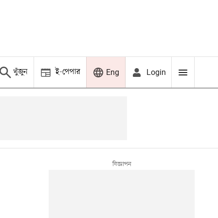
খুঁজুন
ই-পেপার
Login
Eng