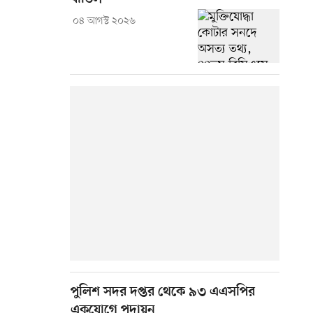
০৪ আগস্ট ২০২৬
পুলিশ সদর দপ্তর থেকে ৯৩ এএসপির
একযোগে পদায়ন