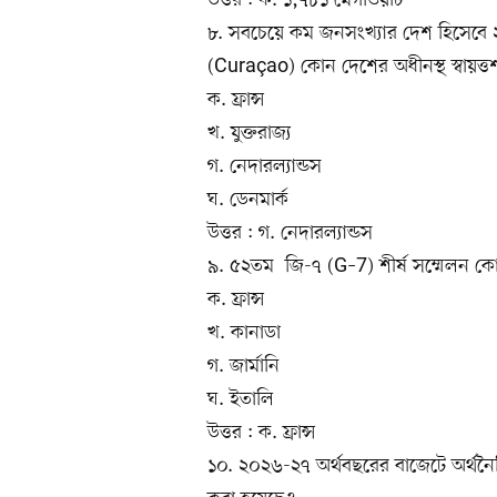
উত্তর : ক. ১,৭৮১ মেগাওয়াট
৮. সবচেয়ে কম জনসংখ্যার দেশ হিসেবে ২০
(Curaçao) কোন দেশের অধীনস্থ স্বায়ত্ত
ক. ফ্রান্স
খ. যুক্তরাজ্য
গ. নেদারল্যান্ডস
ঘ. ডেনমার্ক
উত্তর : গ. নেদারল্যান্ডস
৯. ৫২তম জি-৭ (G–7) শীর্ষ সম্মেলন কো
ক. ফ্রান্স
খ. কানাডা
গ. জার্মানি
ঘ. ইতালি
উত্তর : ক. ফ্রান্স
১০. ২০২৬-২৭ অর্থবছরের বাজেটে অর্থনৈতিক