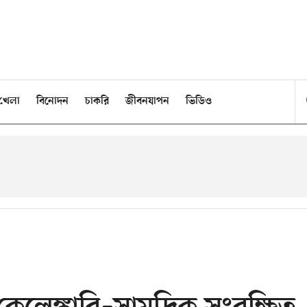
খেলা
বিনোদন
চাকরি
জীবনযাপন
ভিডিও