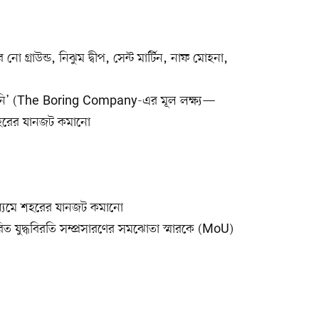
গ্রাউন্ড, নিঝুম দ্বীপ, সেন্ট মার্টিন, নাফ মোহনা,
োম্পানি’ (The Boring Company-এর মূল লক্ষ্য—
ে শহরের যানজট কমানো
 মাধ্যমে শহরের যানজট কমানো
বাক্ষরিত যুদ্ধবিরতি সম্প্রসারণের সমঝোতা স্মারকে (MoU)