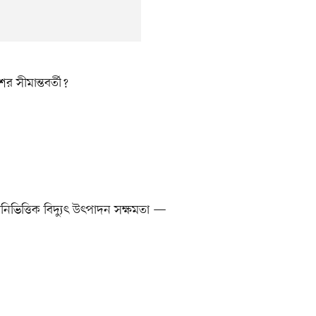
র সীমান্তবর্তী?
লানিভিত্তিক বিদ্যুৎ উৎপাদন সক্ষমতা —