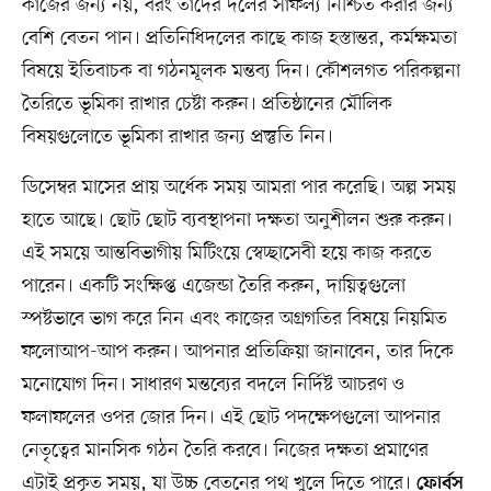
কাজের জন্য নয়, বরং তাঁদের দলের সাফল্য নিশ্চিত করার জন্য
বেশি বেতন পান। প্রতিনিধিদলের কাছে কাজ হস্তান্তর, কর্মক্ষমতা
বিষয়ে ইতিবাচক বা গঠনমূলক মন্তব্য দিন। কৌশলগত পরিকল্পনা
তৈরিতে ভূমিকা রাখার চেষ্টা করুন। প্রতিষ্ঠানের মৌলিক
বিষয়গুলোতে ভূমিকা রাখার জন্য প্রস্তুতি নিন।
ডিসেম্বর মাসের প্রায় অর্ধেক সময় আমরা পার করেছি। অল্প সময়
হাতে আছে। ছোট ছোট ব্যবস্থাপনা দক্ষতা অনুশীলন শুরু করুন।
এই সময়ে আন্তবিভাগীয় মিটিংয়ে স্বেচ্ছাসেবী হয়ে কাজ করতে
পারেন। একটি সংক্ষিপ্ত এজেন্ডা তৈরি করুন, দায়িত্বগুলো
স্পষ্টভাবে ভাগ করে নিন এবং কাজের অগ্রগতির বিষয়ে নিয়মিত
ফলোআপ-আপ করুন। আপনার প্রতিক্রিয়া জানাবেন, তার দিকে
মনোযোগ দিন। সাধারণ মন্তব্যের বদলে নির্দিষ্ট আচরণ ও
ফলাফলের ওপর জোর দিন। এই ছোট পদক্ষেপগুলো আপনার
নেতৃত্বের মানসিক গঠন তৈরি করবে। নিজের দক্ষতা প্রমাণের
এটাই প্রকৃত সময়, যা উচ্চ বেতনের পথ খুলে দিতে পারে।
ফোর্বস