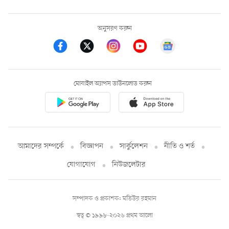
অনুসরণ করুন
মোবাইল অ্যাপস ডাউনলোড করুন
আমাদের সম্পর্কে
বিজ্ঞাপন
সার্কুলেশন
নীতি ও শর্ত
যোগাযোগ
নিউজলেটার
সম্পাদক ও প্রকাশক: মতিউর রহমান
স্বত্ব © ১৯৯৮-২০২৬ প্রথম আলো